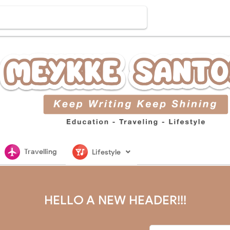
flightsmode
nightlife
Travelling
Lifestyle
HELLO A NEW HEADER!!!