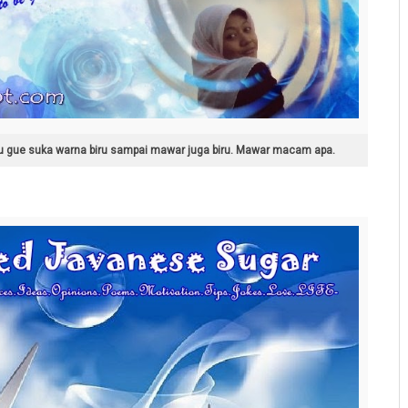
hu gue suka warna biru sampai mawar juga biru. Mawar macam apa.