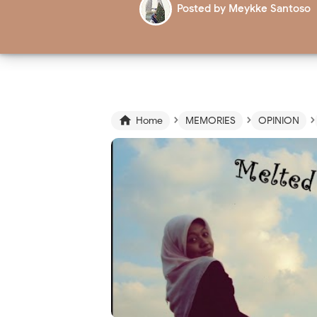
Posted by
Meykke Santoso
›
›
›

Home
MEMORIES
OPINION