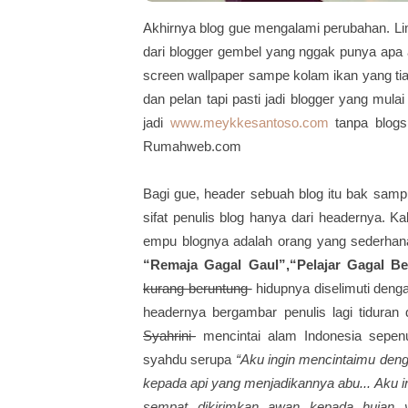
Akhirnya blog gue mengalami perubahan. Li
dari blogger gembel yang nggak punya apa ap
screen wallpaper sampe kolam ikan yang ti
dan pelan tapi pasti jadi blogger yang mula
jadi
www.meykkesantoso.com
tanpa blogs
Rumahweb.com
Bagi gue, header sebuah blog itu bak samp
sifat penulis blog hanya dari headernya. K
empu blognya adalah orang yang sederhana
“Remaja Gagal Gaul”,“Pelajar Gagal Be
kurang beruntung-
hidupnya diselimuti den
headernya bergambar penulis lagi tidura
Syahrini-
mencintai alam Indonesia sepenu
syahdu serupa
“Aku ingin mencintaimu deng
kepada api yang menjadikannya abu... Aku in
sempat dikirimkan awan kepada hujan ya