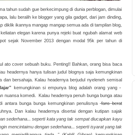
ma tahun sudah gue berkecimpung di dunia perblogan, dimulai
a, lalu beralih ke blogger yang gila gadget, dari jam dinding,
ap diklik ikannya mangap mangap semua ada di tampilan blog,
i keliatan elegan karena punya rejeki buat ngubah alamat web
pot sejak November 2013 dengan modal 95k per tahun di
ul ato cover sebuah buku. Penting!! Bahkan, orang bisa baca
alau headernya hanya tulisan judul blognya saja kemungkinan
 dan bersahaja. Kalau headernya berjudul nyeleneh semisal
lajar”
kemungkinan si empunya blog adalah orang yang
-
gan nuansa komedi. Kalau headernya penuh bunga bunga atau
n di antara bunga bunga kemungkinan penulisnya
-fans berat
hnya. Dan kalau headernya disertai dengan kutipan sajak
an sederhana... seperti kata yang tak sempat diucapkan kayu
gin mencintaimu dengan sederhana... seperti isyarat yang tak
ng menjadikannya tiada..." (Kahlil Gibran)
kemungkinan