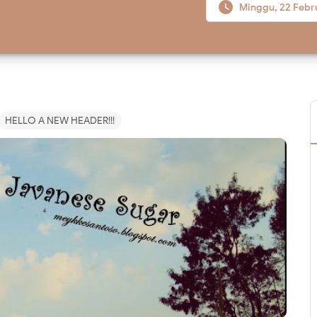

Minggu, 22 Febr
HELLO A NEW HEADER!!!