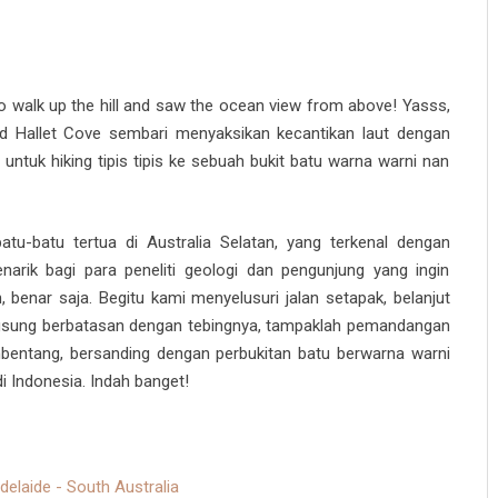
 to walk up the hill and saw the ocean view from above! Yasss,
d Hallet Cove sembari menyaksikan kecantikan laut dengan
tuk hiking tipis tipis ke sebuah bukit batu warna warni nan
tu-batu tertua di Australia Selatan, yang terkenal dengan
arik bagi para peneliti geologi dan pengunjung yang ingin
 benar saja. Begitu kami menyelusuri jalan setapak, belanjut
ngsung berbatasan dengan tebingnya, tampaklah pemandangan
entang, bersanding dengan perbukitan batu berwarna warni
i Indonesia. Indah banget!
delaide - South Australia