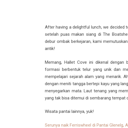
After having a delightful lunch, we decided
setelah puas makan siang di The Boatshe
debur ombak berkejaran, kami memutuskan un
antik!
Memang, Hallet Cove ini dikenal
dengan ba
formasi berbentuk telur yang unik dan men
mempelajari sejarah alam yang menarik. Ah,
dengan meniti tangga bertepi kayu yang la
menyegarkan mata. Laut tenang yang memb
yang tak bisa ditemui di sembarang tempat d
Wisata pantai lainnya, yuk!
Serunya naik Ferriswheel di Pantai Glenelg, A