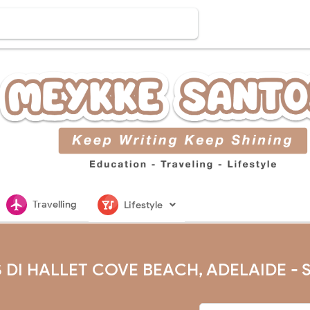
flightsmode
nightlife
Travelling
Lifestyle
PIS DI HALLET COVE BEACH, ADELAIDE -