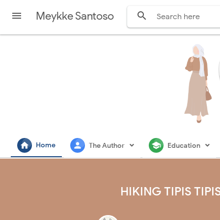
Meykke Santoso


home
person
school
Home
The Author
Education
HIKING TIPIS TI