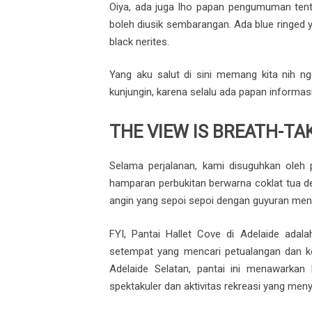
Oiya, ada juga lho papan pengumuman ten
boleh diusik sembarangan. Ada blue ringed y
black nerites.
Yang aku salut di sini memang kita nih n
kunjungin, karena selalu ada papan informasi 
THE VIEW IS BREATH-TA
Selama perjalanan, kami disuguhkan oleh 
hamparan perbukitan berwarna coklat tua 
angin yang sepoi sepoi dengan guyuran ment
FYI,
Pantai Hallet Cove di Adelaide adal
setempat yang mencari petualangan dan ke
Adelaide Selatan, pantai ini menawarka
spektakuler dan aktivitas rekreasi yang men