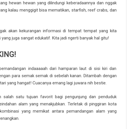
tang hewan hewan yang dilindungi keberadaannya dan nggak
ang kalau menggigit bisa mematikan, starfish, reef crabs, dan
ggak akan kekurangan informasi di tempat tempat yang kita
yang juga sangat edukatif. Kita jadi ngerti banyak hal gitu!
KING!
pemandangan indaaaaah dari hamparan laut di sisi kiri dan
dengan para semak semak di sebelah kanan. Ditambah dengan
ari yang hangat! Cuacanya emang lagi juwara nih bestie.
ah salah satu tujuan favorit bagi pengunjung dan penduduk
indahan alam yang menakjubkan. Terletak di pinggiran kota
n kombinasi yang memikat antara pemandangan alam yang
yenangkan.