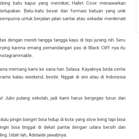
ebing batu kapur yang memikat, Hallet Cove menawarkan
lupakan. Batu-batu besar dan formasi batuan yang unik
sempurna untuk berjalan-jalan santai atau sekadar menikmati
atas dengan meniti tangga tangga kayu di tepi jurang nih. Seru
-trying karena emang pemandangan pas di Black Cliff nya itu
instagrammable..
rena memang kami ke sana hari Selasa. Kayaknya beda cerita
me kalau weekend, bestie. Nggak di sini atau di Indonesia
 Julio pulang sekolah, jadi kami harus bergegas turun dan
i dulu pingin banget bisa hidup di kota yang slow living tapi bisa
ingin bisa tinggal di dekat pantai dengan udara bersih dan
ng. Udah lah, Adelaide jawabnya.