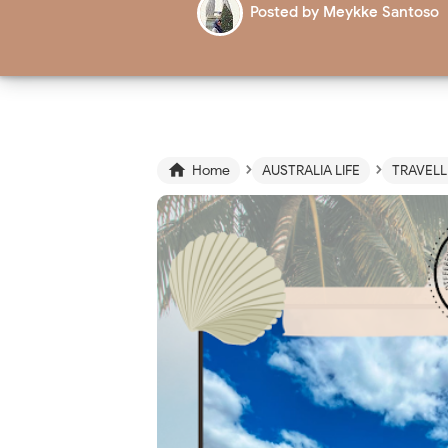
Posted by
Meykke Santoso
›
›

Home
AUSTRALIA LIFE
TRAVELL