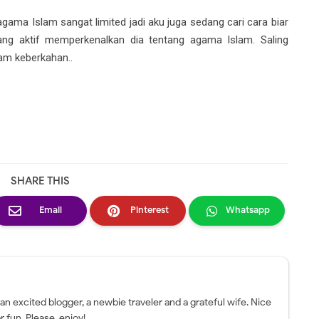
 agama Islam sangat limited jadi aku juga sedang cari cara biar
yang aktif memperkenalkan dia tentang agama Islam. Saling
am keberkahan..
SHARE THIS
Email
Pinterest
Whatsapp
 an excited blogger, a newbie traveler and a grateful wife. Nice
r fun. Please, enjoy!