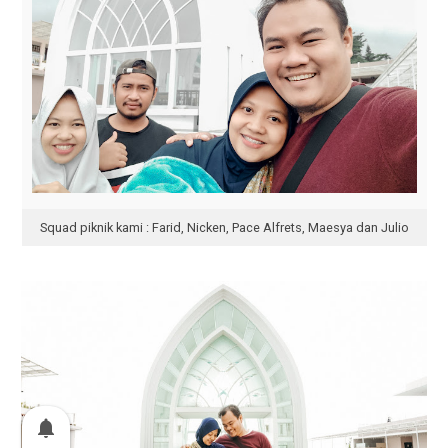
Squad piknik kami : Farid, Nicken, Pace Alfrets, Maesya dan Julio
notifications