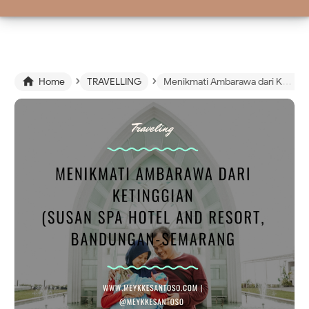
›
›

Home
TRAVELLING
Menikmati Ambarawa dari Ketinggian! Susan Spa Hotel and Resort, Bandungan - Semarang