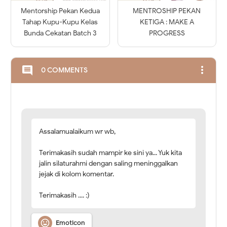
Mentorship Pekan Kedua
MENTROSHIP PEKAN
Tahap Kupu-Kupu Kelas
KETIGA : MAKE A
Bunda Cekatan Batch 3
PROGRESS
more_vert
comment
0 COMMENTS
Assalamualaikum wr wb,
Terimakasih sudah mampir ke sini ya... Yuk kita
jalin silaturahmi dengan saling meninggalkan
jejak di kolom komentar.
Terimakasih .... :)

Emoticon