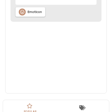

Emoticon
POPULAR