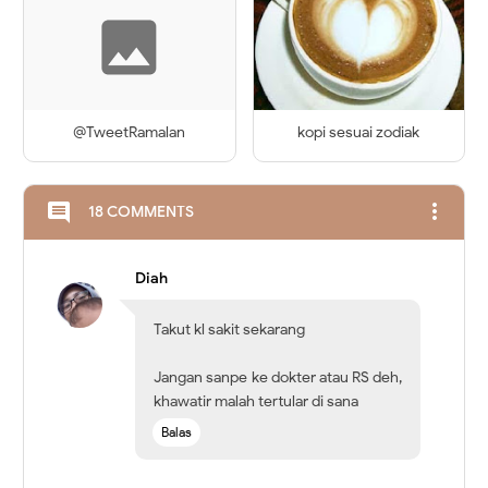
@TweetRamalan
kopi sesuai zodiak
more_vert
comment
18 COMMENTS
Diah
Takut kl sakit sekarang
Jangan sanpe ke dokter atau RS deh,
khawatir malah tertular di sana
Balas