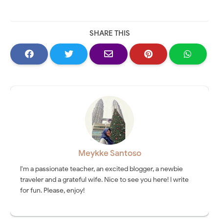
SHARE THIS
Meykke Santoso
I'm a passionate teacher, an excited blogger, a newbie
traveler and a grateful wife. Nice to see you here! I write
for fun. Please, enjoy!