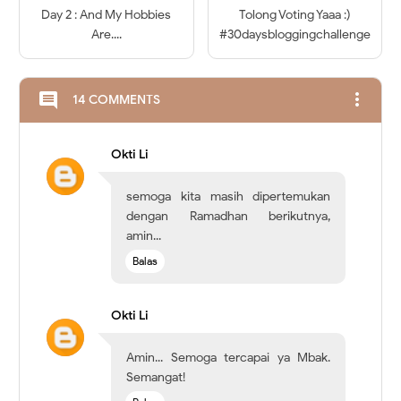
Day 2 : And My Hobbies
Tolong Voting Yaaa :)
Are....
#30daysbloggingchallenge
more_vert
comment
14 COMMENTS
Okti Li
semoga kita masih dipertemukan
dengan Ramadhan berikutnya,
amin...
Balas
Okti Li
Amin... Semoga tercapai ya Mbak.
Semangat!