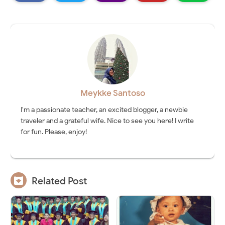
Meykke Santoso
I'm a passionate teacher, an excited blogger, a newbie
traveler and a grateful wife. Nice to see you here! I write
for fun. Please, enjoy!

Related Post