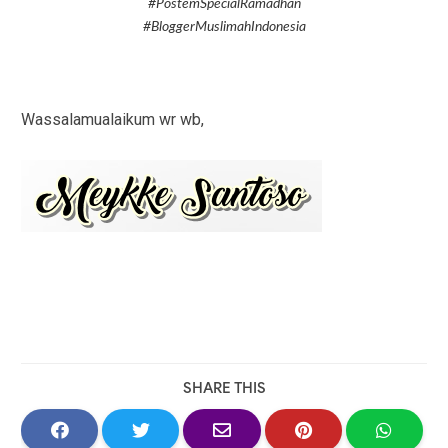
#PostemSpecialRamadhan
#BloggerMuslimahIndonesia
Wassalamualaikum wr wb,
SHARE THIS