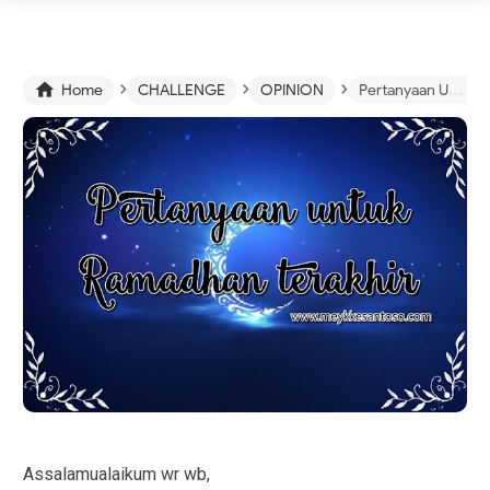
›
›
›

Home
CHALLENGE
OPINION
Pertanyaan Untuk Ramadhan Terakhir
Assalamualaikum wr wb,