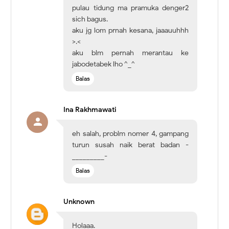
pulau tidung ma pramuka denger2
sich bagus.
aku jg lom prnah kesana, jaaauuhhh
>.<
aku blm pernah merantau ke
jabodetabek lho ^_^
Balas
Ina Rakhmawati
eh salah, problm nomer 4, gampang
turun susah naik berat badan -
_________-
Balas
Unknown
Holaaa.