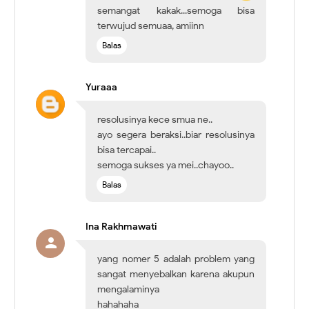
semangat kakak...semoga bisa
terwujud semuaa, amiinn
Balas
Yuraaa
resolusinya kece smua ne..
ayo segera beraksi..biar resolusinya
bisa tercapai..
semoga sukses ya mei..chayoo..
Balas
Ina Rakhmawati
yang nomer 5 adalah problem yang
sangat menyebalkan karena akupun
mengalaminya
hahahaha