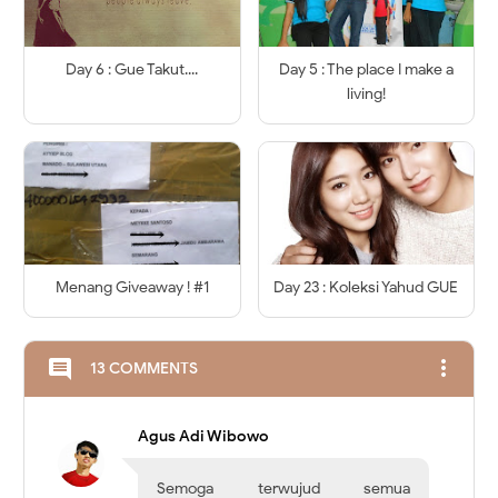
Day 6 : Gue Takut....
Day 5 : The place I make a
living!
Menang Giveaway ! #1
Day 23 : Koleksi Yahud GUE
more_vert
comment
13 COMMENTS
Agus Adi Wibowo
Semoga terwujud semua