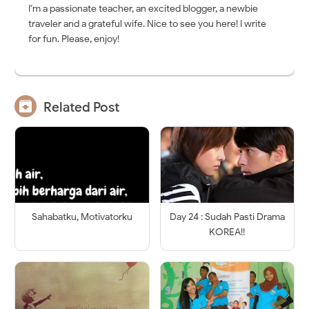
I'm a passionate teacher, an excited blogger, a newbie
traveler and a grateful wife. Nice to see you here! I write
for fun. Please, enjoy!

Related Post
Sahabatku, Motivatorku
Day 24 : Sudah Pasti Drama
KOREA!!