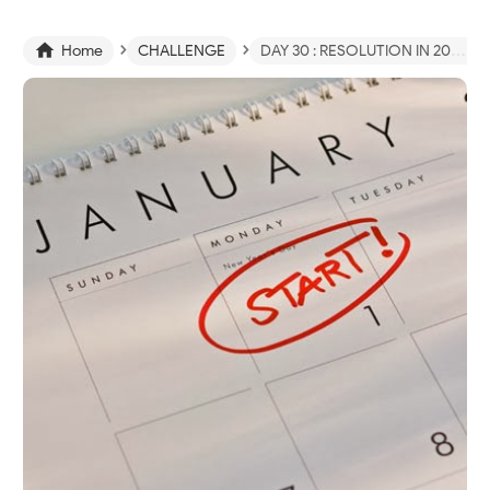
›
›

Home
CHALLENGE
DAY 30 : RESOLUTION IN 2014!!