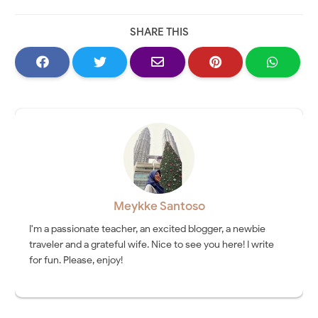
SHARE THIS
Meykke Santoso
I'm a passionate teacher, an excited blogger, a newbie
traveler and a grateful wife. Nice to see you here! I write
for fun. Please, enjoy!