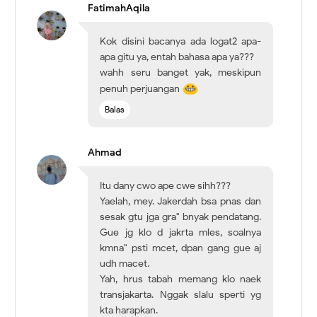
FatimahAqila
Kok disini bacanya ada logat2 apa-
apa gitu ya, entah bahasa apa ya???
wahh seru banget yak, meskipun
penuh perjuangan
Balas
Ahmad
Itu dany cwo ape cwe sihh???
Yaelah, mey. Jakerdah bsa pnas dan
sesak gtu jga gra" bnyak pendatang.
Gue jg klo d jakrta mles, soalnya
kmna" psti mcet, dpan gang gue aj
udh macet.
Yah, hrus tabah memang klo naek
transjakarta. Nggak slalu sperti yg
kta harapkan.