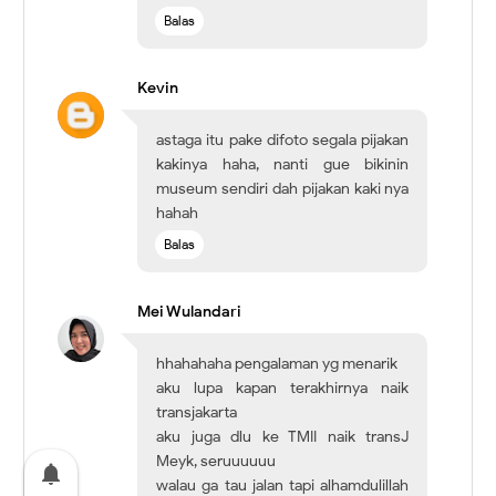
Balas
Kevin
astaga itu pake difoto segala pijakan
kakinya haha, nanti gue bikinin
museum sendiri dah pijakan kaki nya
hahah
Balas
Mei Wulandari
hhahahaha pengalaman yg menarik
aku lupa kapan terakhirnya naik
transjakarta
aku juga dlu ke TMII naik transJ
Meyk, seruuuuuu
notifications
walau ga tau jalan tapi alhamdulillah