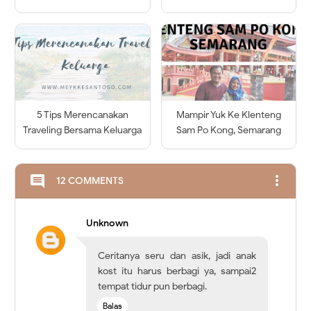
5 Tips Merencanakan
Mampir Yuk Ke Klenteng
Traveling Bersama Keluarga
Sam Po Kong, Semarang
more_vert
comment
12 COMMENTS
Unknown
Ceritanya seru dan asik, jadi anak
kost itu harus berbagi ya, sampai2
tempat tidur pun berbagi.
Balas