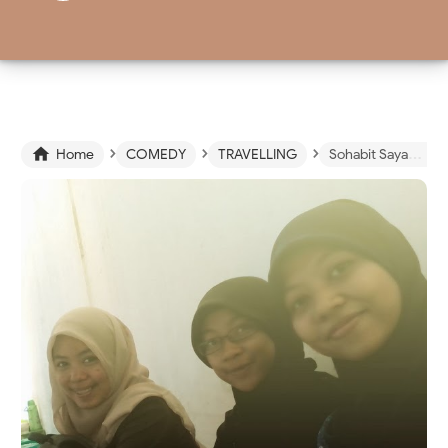
›
›
›

Home
COMEDY
TRAVELLING
Sohabit Sayang, Sohabit Malang ( Episode 2 : Kesuksesan Yang Tertunda Menjelajah Indonesia Mini )