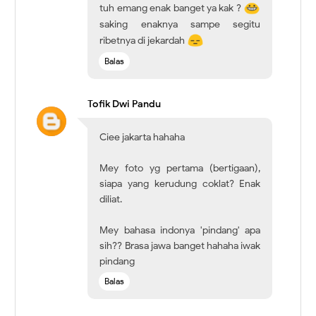
tuh emang enak banget ya kak ?
saking enaknya sampe segitu
ribetnya di jekardah
Balas
Tofik Dwi Pandu
Ciee jakarta hahaha
Mey foto yg pertama (bertigaan),
siapa yang kerudung coklat? Enak
diliat.
Mey bahasa indonya 'pindang' apa
sih?? Brasa jawa banget hahaha iwak
pindang
Balas