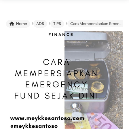
›
›
›

Home
ADS
TIPS
Cara Mempersiapkan Emergency Fund Sejak Dini