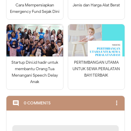
Cara Mempersiapkan
Jenis dan Harga Alat Berat
Emergency Fund Sejak Dini
Startup Dini.id hadir untuk
PERTIMBANGAN UTAMA
membantu Orang Tua
UNTUK SEWA PERALATAN
Menangani Speech Delay
BAYI TERBAIK
Anak
more_vert
comment
0 COMMENTS