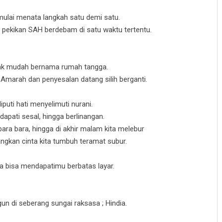
mulai menata langkah satu demi satu.
t pekikan SAH berdebam di satu waktu tertentu.
g tak mudah bernama rumah tangga.
Amarah dan penyesalan datang silih berganti.
uti hati menyelimuti nurani.
 dapati sesal, hingga berlinangan.
ara bara, hingga di akhir malam kita melebur
ngkan cinta kita tumbuh teramat subur.
ya bisa mendapatimu berbatas layar.
un di seberang sungai raksasa ; Hindia.