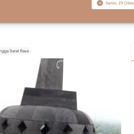

Senin, 29 Okt
ngga Sarat Rasa