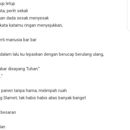
up letup
; perih sekali
ngan dada sesak menyesak
 kata katamu ringan menyejukkan,
erti manusia bar bar
m dalam lalu ku lepaskan dengan berucap berulang ulang,
abar disayang Tuhan.”
."
 panen tanpa hama; melimpah ruah.
 Slamet; tak habis habis alias banyak banget
r besaran
lan