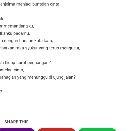
menjelma menjadi buntelan cinta.
ik.
nar memandangiku,
atkanku padamu,
ya dengan barisan kata kata,
arkan rasa syukur yang terus mengucur,
ah hidup sarat perjuangan?
ntelan cinta,
ahagian yang menunggu di ujung jalan?
u?
SHARE THIS