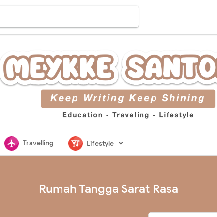
flightsmode
nightlife
Travelling
Lifestyle
Rumah Tangga Sarat Rasa