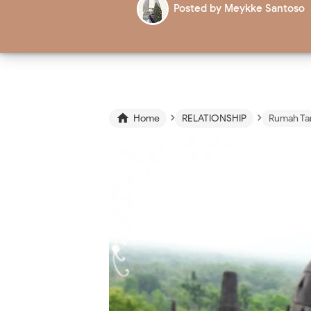
Posted by
Meykke Santoso
›
›

Home
RELATIONSHIP
Rumah Ta