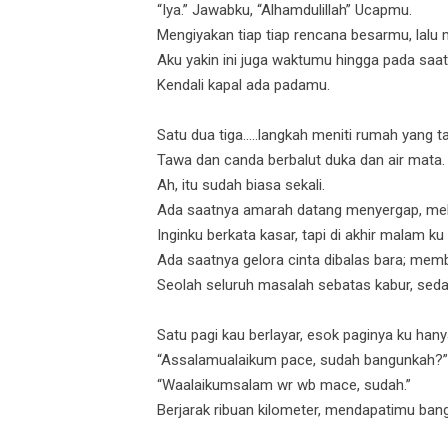
“Iya.” Jawabku, “Alhamdulillah” Ucapmu.
Mengiyakan tiap tiap rencana besarmu, lalu 
Aku yakin ini juga waktumu hingga pada saa
Kendali kapal ada padamu.
Satu dua tiga.....langkah meniti rumah yan
Tawa dan canda berbalut duka dan air mata. 
Ah, itu sudah biasa sekali.
Ada saatnya amarah datang menyergap, melip
Inginku berkata kasar, tapi di akhir malam ku
Ada saatnya gelora cinta dibalas bara; memb
Seolah seluruh masalah sebatas kabur, seda
Satu pagi kau berlayar, esok paginya ku han
“Assalamualaikum pace, sudah bangunkah?”
“Waalaikumsalam wr wb mace, sudah.”
Berjarak ribuan kilometer, mendapatimu bang