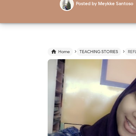
Posted by
Meykke Santoso
›
›

Home
TEACHING STORIES
REF