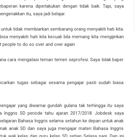
aperan karena diperlakukan dengan tidak baik. Tapi, saya
genakkan itu, saya jadi belajar.
r untuk tidak membiarkan sembarang orang menyakiti hati kita.
isa menyakiti hati kita kecuali bila memang kita mengijinkan
t people to do so over and over again.
mana cara mengatasi teman temen seprofesi. Saya tidak baper
carkan tugas sebagai sesama pengajar pasti sudah biasa
engajar yang diwarnai gundah gulana tak terhingga itu saya
a Inggris SD periode tahu ajaran 2017/2018. Jobdesk saya
lajaran Bahasa Inggris selama setahun ke depan untuk anak
nak anak SD dan saya juga mengajar materi Bahasa Inggris
tuk wali kelas dan guru kelas SD setiap Selasa pagi. Dan ini