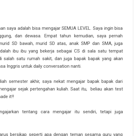
inan saya adalah bisa mengajar SEMUA LEVEL. Saya ingin bisa
nggung, dan dewasa. Empat tahun kemudian, saya pernah
murid SD bawah, murid SD atas, anak SMP dan SMA, juga
dalah ibu ibu yang bekerja sebagai CS di sala satu tempat
 di salah satu rumah sakit, dan juga bapak bapak yang akan
a Inggris untuk daily conversation nanti.
iah semester akhir, saya nekat mengajar bapak bapak dari
ngajar sejak pertengahan kuliah. Saat itu, beliau akan test
de it!!
gajarkan tentang cara mengajar itu sendiri, tetapi juga
arus bersikap seperti apa dengan teman sesama guru yang