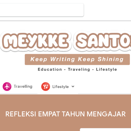
flightsmode
nightlife
Travelling
Lifestyle
REFLEKSI EMPAT TAHUN MENGAJAR