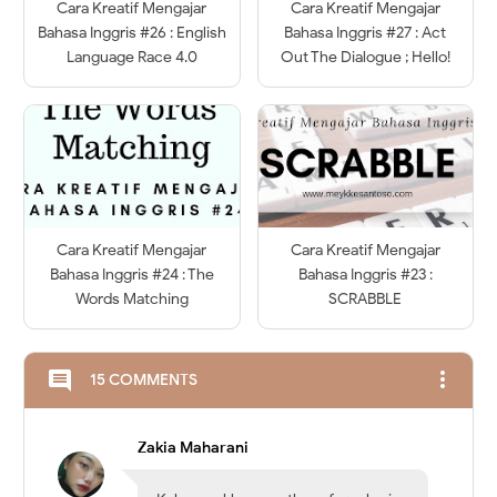
Cara Kreatif Mengajar
Cara Kreatif Mengajar
Bahasa Inggris #26 : English
Bahasa Inggris #27 : Act
Language Race 4.0
Out The Dialogue ; Hello!
Cara Kreatif Mengajar
Cara Kreatif Mengajar
Bahasa Inggris #24 : The
Bahasa Inggris #23 :
Words Matching
SCRABBLE
more_vert
comment
15 COMMENTS
Zakia Maharani