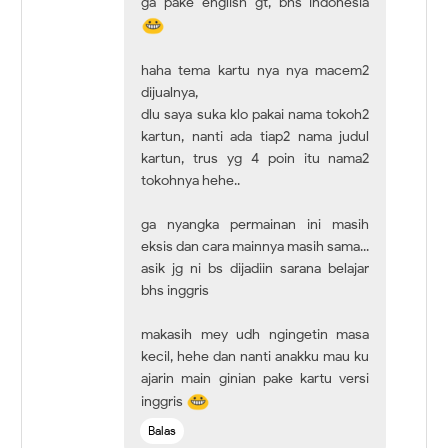
ga pake english gt, bhs indonesia
haha tema kartu nya nya macem2
dijualnya,
dlu saya suka klo pakai nama tokoh2
kartun, nanti ada tiap2 nama judul
kartun, trus yg 4 poin itu nama2
tokohnya hehe..
ga nyangka permainan ini masih
eksis dan cara mainnya masih sama...
asik jg ni bs dijadiin sarana belajar
bhs inggris
makasih mey udh ngingetin masa
kecil, hehe dan nanti anakku mau ku
ajarin main ginian pake kartu versi
inggris
Balas