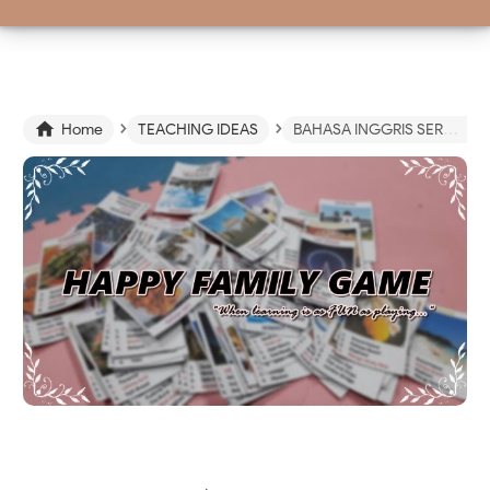
›
›

Home
TEACHING IDEAS
BAHASA INGGRIS SERU BINGITS! EDISI : "HAPPY FAMILY GAME"