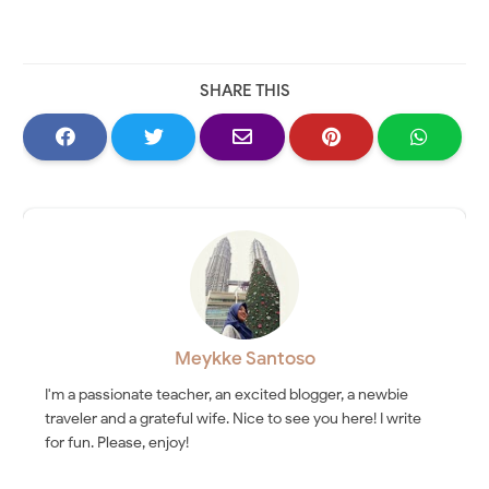
SHARE THIS
Meykke Santoso
I'm a passionate teacher, an excited blogger, a newbie
traveler and a grateful wife. Nice to see you here! I write
for fun. Please, enjoy!