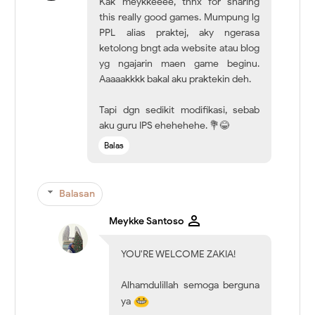
Kak meykkeeee, thnx for sharing
this really good games. Mumpung lg
PPL alias praktej, aky ngerasa
ketolong bngt ada website atau blog
yg ngajarin maen game beginu.
Aaaaakkkk bakal aku praktekin deh.
Tapi dgn sedikit modifikasi, sebab
aku guru IPS ehehehehe. 💐😂
Balas
Balasan
Meykke Santoso
YOU'RE WELCOME ZAKIA!
Alhamdulillah semoga berguna
ya