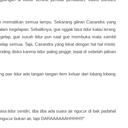
an mematikan semua lampu. Sekarang giliran Casandra yang
dalam kegelapan. Sebaliknya, gue nggak bisa tidur kalau terang
 gelap, gue susah tidur pun saat gue membuka mata sambil
ap semua. Tapi, Casandra yang lekat dengan hal hal mistis
ding disko karena tidur paling pinggir, tepat di sebelah jalinan
Yang pas tidur ada tangan tangan item keluar dari lobang lobang
sa tidur sendiri, tiba tiba ada suara air ngucur di bak padahal
g mengucur bukan air, tapi DARAAAAAAHHHH!!!”