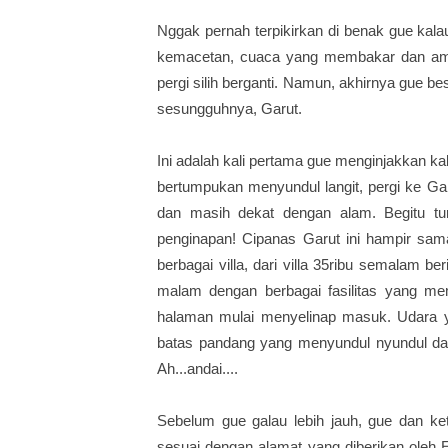
Nggak pernah terpikirkan di benak gue kal
kemacetan, cuaca yang membakar dan am
pergi silih berganti. Namun, akhirnya gue 
sesungguhnya, Garut.
Ini adalah kali pertama gue menginjakkan k
bertumpukan menyundul langit, pergi ke Ga
dan masih dekat dengan alam. Begitu tur
penginapan! Cipanas Garut ini hampir s
berbagai villa, dari villa 35ribu semalam b
malam dengan berbagai fasilitas yang mem
halaman mulai menyelinap masuk. Udara y
batas pandang yang menyundul nyundul da
Ah...andai....
Sebelum gue galau lebih jauh, gue dan ke
sesuai dengan alamat yang diberikan oleh