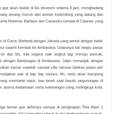
au gue akan duduk di bis ekonomi selama 8 jam, menghadang
ang amang mezon dan asinan kedondong yang datang dan
beserta Marimar, Barbara dan Casandra sampai di Cipanas yang
aki di Garut. Berbeda dengan Jakarta yang penuh dengan balok
rut seperti kembali ke Ambarawa. Udaranya tak begitu panas
un dari bis, kita segera naik angkot lagi menuju puncak,
ama dengan Bandungan di Ambarawa. Jalan menanjak dengan
erisikan kamar sepetak sampai villa ratusan bahkan jutaan per
anjakan ada di tiap tiap sisinya. Ah, rindu akan kampung
ang membelai sejuk, bau tanah saat basah, pegunungan di
n aroma kedamaian serta ketenangan yang melingkupi kota.
tiga teman gue akhirnya sampai di penginapan Tirta Alam 1
 Esmeralda. Kita kemudian check in dan berhamburan masuk.