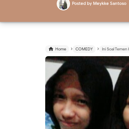
Posted by
Meykke Santoso
›
›

Home
COMEDY
Ini Soal Temen