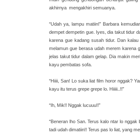
akhirnya mengakhiri semuanya.
“Udah ya, lampu matiin!” Barbara kemudi
dempet dempetin gue. Iyes, dia takut tidur 
karena gue kadang susah tidur. Dan kalau
melamun gue berasa udah merem karena gel
jelas takut tidur dalam gelap. Dia makin merin
kayu pembatas sofa.
“Hiiii, San! Lo suka liat film horor nggak? 
kayu itu terus grepe grepe lo. Hiiiii..!!”
“Ih, Mik!! Nggak lucuuu!!”
“Beneran lho San. Terus kalo ntar lo nggak bi
tadi udah dimatiin!! Terus pas lo liat, yan