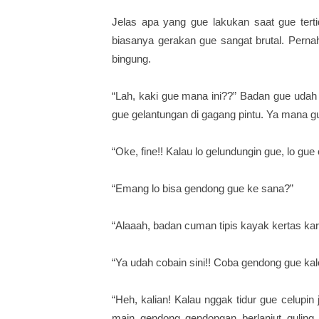
Jelas apa yang gue lakukan saat gue terti
biasanya gerakan gue sangat brutal. Perna
bingung.
“Lah, kaki gue mana ini??” Badan gue udah n
gue gelantungan di gagang pintu. Ya mana gu
“Oke, fine!! Kalau lo gelundungin gue, lo gue
“Emang lo bisa gendong gue ke sana?”
“Alaaah, badan cuman tipis kayak kertas karton
“Ya udah cobain sini!! Coba gendong gue kal
“Heh, kalian! Kalau nggak tidur gue celup
main gendong gendongan berlanjut guling 