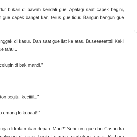
dur bukan di bawah kendali gue. Apalagi saat capek begini,
h gue capek banget kan, terus gue tidur. Bangun bangun gue
ggak di kasur. Dan saat gue liat ke atas. Buseeeeetttt!! Kaki
e tahu...
 celupin di bak mandi.”
 begitu, keciiiil...”
o emang lo kuaaat!!”
in juga di kolam ikan depan. Mau?” Sebelum gue dan Casandra
gulingan di kasur berikut jambak jambakan, suara Barbara