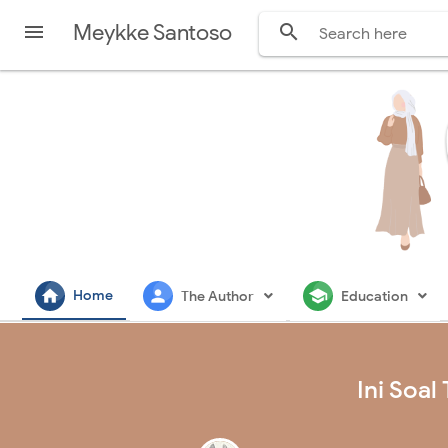
Meykke Santoso


home
person
school
Home
The Author
Education
Ini Soa