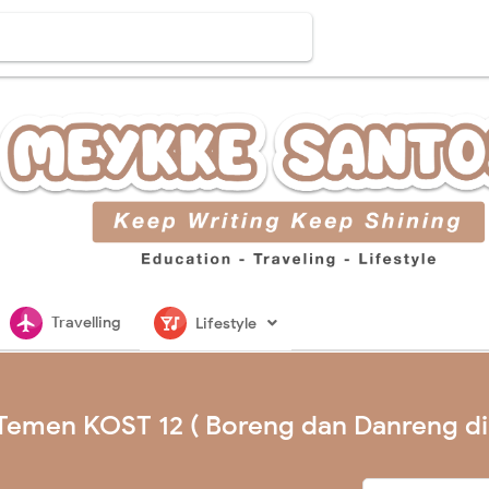
flightsmode
nightlife
Travelling
Lifestyle
l Temen KOST 12 ( Boreng dan Danreng di 