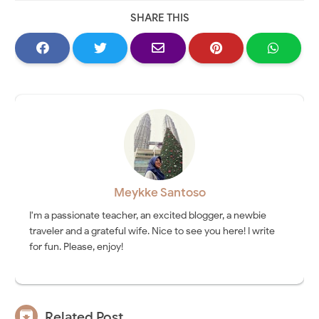
SHARE THIS
Meykke Santoso
I'm a passionate teacher, an excited blogger, a newbie
traveler and a grateful wife. Nice to see you here! I write
for fun. Please, enjoy!

Related Post