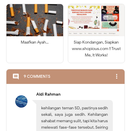
Maafkan Ayah...
Siap Kondangan, Siapkan
www.shopious.com !! Trust
Me, It Works!
more_vert
comment
9 COMMENTS
Aldi Rahman
kehilangan teman SD, pastinya sedih
sekali, saya juga sedih. Kehilangan
sahabat memang sulit, tapi kita harus
melewati fase-fase tersebut. Seiring