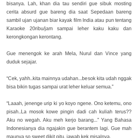
bisanya. Lah, khan dia tau sendiri gue sibuk mosting
cerita absurd gue bareng dia saat Sepedaan bareng
sambil ujan ujanan biar kayak film India atau pun tentang
Karaoke 20ribu/jam sampai leher kaku kaku dan
kerongkongan kerontang.
Gue menengok ke arah Mela, Nurul dan Vince yang
duduk sejajar.
“Cek, yahh..kita mainnya udahan...besok kita udah nggak
bisa bikin tugas sampai urat leher keluar semua.”
“Laaah, jenenge urip ki yo koyo ngene. Ono ketemu, ono
pisah..La mosok kowe pingin dadi cah kuliah terus??
Aku no wegah. Aku meh kerjo barang...” Yang Bahasa
Indonesianya dia ngajakin gue berantem lagi. Gue mah
maunya so sweet dikit gitu, jawab kek misalnya,