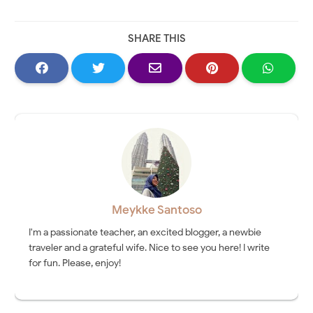
SHARE THIS
Meykke Santoso
I'm a passionate teacher, an excited blogger, a newbie
traveler and a grateful wife. Nice to see you here! I write
for fun. Please, enjoy!