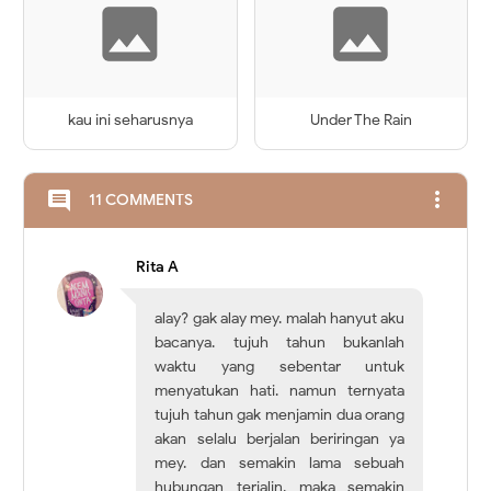
kau ini seharusnya
Under The Rain
more_vert
comment
11 COMMENTS
Rita A
alay? gak alay mey. malah hanyut aku
bacanya. tujuh tahun bukanlah
waktu yang sebentar untuk
menyatukan hati. namun ternyata
tujuh tahun gak menjamin dua orang
akan selalu berjalan beriringan ya
mey. dan semakin lama sebuah
hubungan terjalin, maka semakin