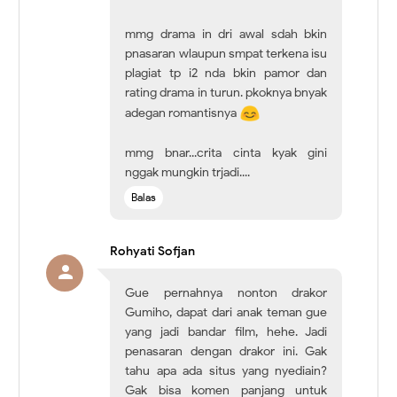
mmg drama in dri awal sdah bkin
pnasaran wlaupun smpat terkena isu
plagiat tp i2 nda bkin pamor dan
rating drama in turun. pkoknya bnyak
adegan romantisnya
mmg bnar...crita cinta kyak gini
nggak mungkin trjadi....
Balas
Rohyati Sofjan
Gue pernahnya nonton drakor
Gumiho, dapat dari anak teman gue
yang jadi bandar film, hehe. Jadi
penasaran dengan drakor ini. Gak
tahu apa ada situs yang nyediain?
Gak bisa komen panjang untuk