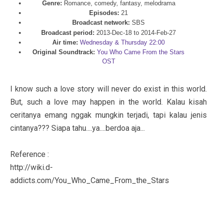
Genre:
Romance, comedy, fantasy, melodrama
Episodes:
21
Broadcast network:
SBS
Broadcast period:
2013-Dec-18 to 2014-Feb-27
Air time:
Wednesday & Thursday 22:00
Original Soundtrack:
You Who Came From the Stars
OST
I know such a love story will never do exist in this world.
But, such a love may happen in the world. Kalau kisah
ceritanya emang nggak mungkin terjadi, tapi kalau jenis
cintanya??? Siapa tahu....ya....berdoa aja...
Reference :
http://wiki.d-
addicts.com/You_Who_Came_From_the_Stars