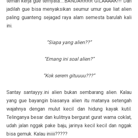
teman kerja gue ternyata.....BANDARRRR GILAAAAK!!! Dan
jadilah gue bisa menyaksikan seumur umur gue liat alien
paling guanteng sejagad raya alam semesta barulah kali
ini.
“Siapa yang alien??”
“Emang ini soal alien?”
“Kok serem gituuuu???”
Santay santayyy..ini alien bukan sembarang alien. Kalau
yang gue bayangin biasanya alien itu matanya setengah
wajahnya dengan mulut kecil dan hidung kayak kutil.
Telinganya besar dan kulitnya bergurat gurat warna coklat,
udah jalan nggak pake baju, jarinya kecil kecil dan nggak
bisa gemuk. Kalau iniiii?????