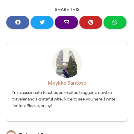
SHARE THIS
Meykke Santoso
I'm a passionate teacher, an excited blogger, a newbie
traveler and a grateful wife. Nice to see you here! I write
for fun. Please, enjoy!