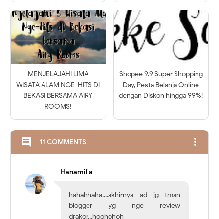
MENJELAJAHI LIMA
Shopee 9.9 Super Shopping
WISATA ALAM NGE-HITS DI
Day, Pesta Belanja Online
BEKASI BERSAMA AIRY
dengan Diskon hingga 99%!
ROOMS!
more_vert
comment
11 COMMENTS
Hanamilia
hahahhaha....akhirnya ad jg tman
blogger yg nge review
drakor...hoohohoh