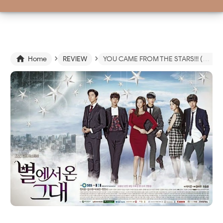
›
›

Home
REVIEW
YOU CAME FROM THE STARS!!! (The most handsome Allien I've ever seen!!!)