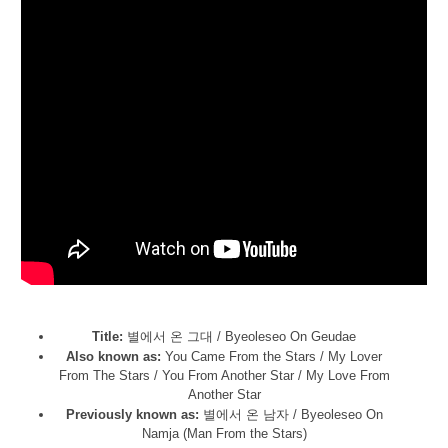
Title:
별에서 온 그대 / Byeoleseo On Geudae
Also known as:
You Came From the Stars / My Lover
From The Stars / You From Another Star / My Love From
Another Star
Previously known as:
별에서 온 남자 / Byeoleseo On
Namja (Man From the Stars)