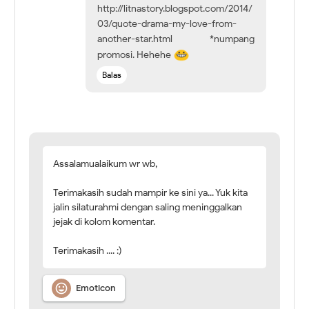
http://litnastory.blogspot.com/2014/
03/quote-drama-my-love-from-
another-star.html *numpang
promosi. Hehehe
Balas
Assalamualaikum wr wb,
Terimakasih sudah mampir ke sini ya... Yuk kita
jalin silaturahmi dengan saling meninggalkan
jejak di kolom komentar.
Terimakasih .... :)

Emoticon