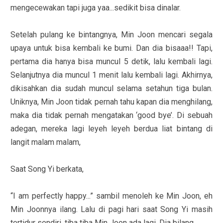
mengecewakan tapi juga yaa...sedikit bisa dinalar.
Setelah pulang ke bintangnya, Min Joon mencari segala
upaya untuk bisa kembali ke bumi. Dan dia bisaaa!! Tapi,
pertama dia hanya bisa muncul 5 detik, lalu kembali lagi.
Selanjutnya dia muncul 1 menit lalu kembali lagi. Akhirnya,
dikisahkan dia sudah muncul selama setahun tiga bulan.
Uniknya, Min Joon tidak pernah tahu kapan dia menghilang,
maka dia tidak pernah mengatakan ‘good bye’. Di sebuah
adegan, mereka lagi leyeh leyeh berdua liat bintang di
langit malam malam,
Saat Song Yi berkata,
“I am perfectly happy...” sambil menoleh ke Min Joon, eh
Min Joonnya ilang. Lalu di pagi hari saat Song Yi masih
tertidur sendiri, tiba tiba Min Joon ada lagi. Dia bilang,