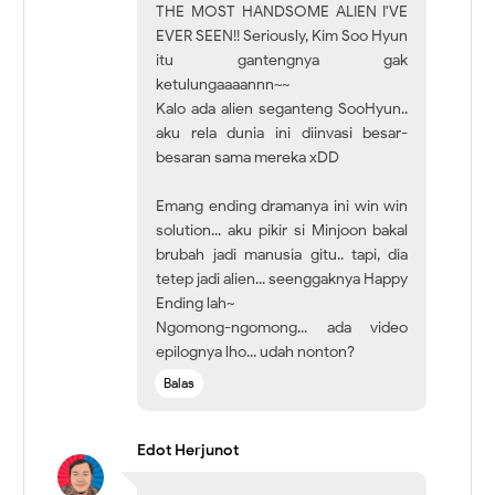
THE MOST HANDSOME ALIEN I'VE
EVER SEEN!! Seriously, Kim Soo Hyun
itu gantengnya gak
ketulungaaaannn~~
Kalo ada alien seganteng SooHyun..
aku rela dunia ini diinvasi besar-
besaran sama mereka xDD
Emang ending dramanya ini win win
solution... aku pikir si Minjoon bakal
brubah jadi manusia gitu.. tapi, dia
tetep jadi alien... seenggaknya Happy
Ending lah~
Ngomong-ngomong... ada video
epilognya lho... udah nonton?
Balas
Edot Herjunot