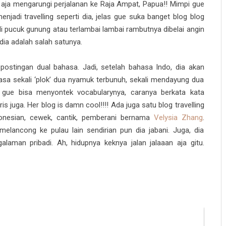
 aja mengarungi perjalanan ke Raja Ampat, Papua!! Mimpi gue
enjadi travelling seperti dia, jelas gue suka banget blog blog
 di pucuk gunung atau terlambai lambai rambutnya dibelai angin
 dia adalah salah satunya.
 postingan dual bahasa. Jadi, setelah bahasa Indo, dia akan
sa sekali ‘plok’ dua nyamuk terbunuh, sekali mendayung dua
 gue bisa menyontek vocabularynya, caranya berkata kata
 juga. Her blog is damn cool!!!! Ada juga satu blog travelling
donesian, cewek, cantik, pemberani bernama
Velysia Zhang
.
lancong ke pulau lain sendirian pun dia jabani. Juga, dia
aman pribadi. Ah, hidupnya keknya jalan jalaaan aja gitu.