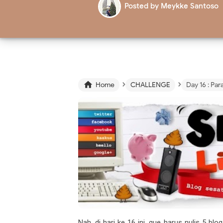
Posted by
Meykke Santoso
›
›

Home
CHALLENGE
Day 16 : Par
Nah, di hari ke 16 ini, gue harus nulis 5 bl