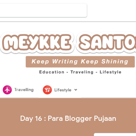
flightsmode
nightlife
Travelling
Lifestyle
Day 16 : Para Blogger Pujaan