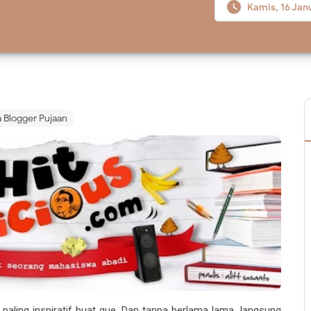

Kamis, 16 Jan
a Blogger Pujaan
og paling inspiratif buat gue. Dan tanpa berlama lama, langsung