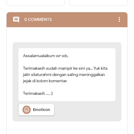
more_vert
comment
0 COMMENTS
Assalamualaikum wr wb,
Terimakasih sudah mampir ke sini ya... Yuk kita
jalin silaturahmi dengan saling meninggalkan
jejak di kolom komentar.
Terimakasih .... :)

Emoticon