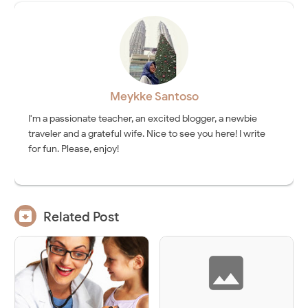
Meykke Santoso
I'm a passionate teacher, an excited blogger, a newbie
traveler and a grateful wife. Nice to see you here! I write
for fun. Please, enjoy!

Related Post