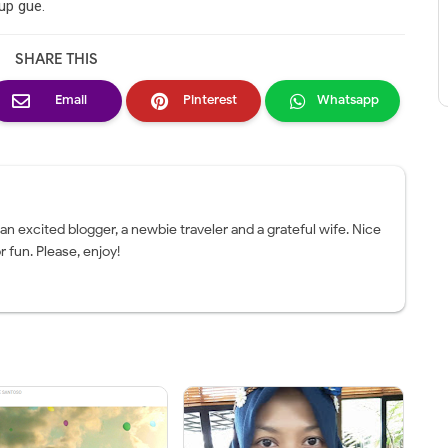
dup gue.
SHARE THIS
Email
Pinterest
Whatsapp
 an excited blogger, a newbie traveler and a grateful wife. Nice
r fun. Please, enjoy!