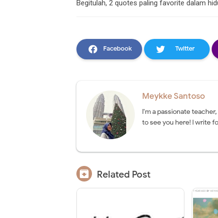
Begitulah, 2 quotes paling favorite dalam hi
Facebook
Twitter
Meykke Santoso
I'm a passionate teacher,
to see you here! I write fo

Related Post