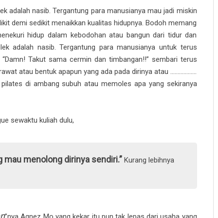
lek adalah nasib. Tergantung para manusianya mau jadi miskin
ikit demi sedikit menaikkan kualitas hidupnya. Bodoh memang
enekuri hidup dalam kebodohan atau bangun dari tidur dan
Jelek adalah nasib. Tergantung para manusianya untuk terus
!”, “Damn! Takut sama cermin dan timbangan!!” sembari terus
t atau bentuk apapun yang ada pada dirinya atau ..................
gi, pilates di ambang subuh atau memoles apa yang sekiranya
 gue sewaktu kuliah dulu,
 mau menolong dirinya sendiri.”
Kurang lebihnya
en
”nya Agnez Mo yang kekar itu pun tak lepas dari usaha yang