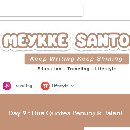
flightsmode
nightlife
Travelling
Lifestyle
Day 9 : Dua Quotes Penunjuk Jalan!