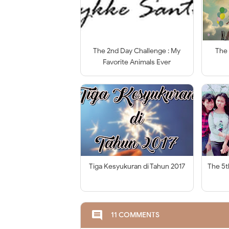
The 2nd Day Challenge : My
The 
Favorite Animals Ever
Tiga Kesyukuran di Tahun 2017
The 5t
comment
11 COMMENTS