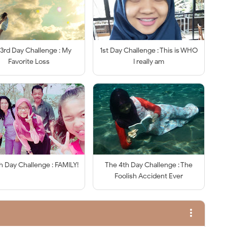
3rd Day Challenge : My
1st Day Challenge : This is WHO
Favorite Loss
I really am
h Day Challenge : FAMILY!
The 4th Day Challenge : The
Foolish Accident Ever
more_vert