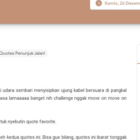

Kamis, 26 Desem
 Quotes Penunjuk Jalan!
di udara sembari menyisipkan ujung kabel bersuara di pangkal
. Berasa lamaaaaa banget nih challenge nggak move on move on
uk nyebutin quote favorite.
eh kedua quotes ini. Bisa gue bilang, quotes ini ibarat tonggak