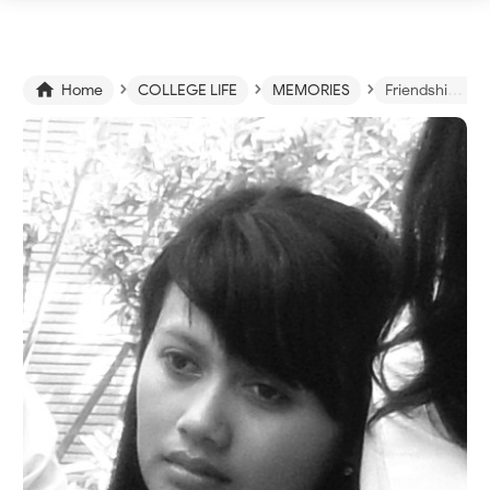
›
›
›

Home
COLLEGE LIFE
MEMORIES
Friendship or Friendshit episode 1