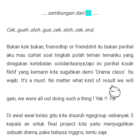
.....sambungan dari
INI
.....
Cek..gueh..eloh..gue..cek..eloh..cek..end.
Bukan kok bukan, friensdhip or friendshit itu bukan perihal
aku mau curhat soal tingkah polah teman temanku yang
diragukan ketebalan solidaritasnya,tapi ini perihal kisah
fiktif yang kemarin kita suguhkan demi ‘Drama class’. Itu
wajib. It’s a must. No matter what kind of result we will
gain, we were all out doing such a thing ! Yak !!
Di awal awal kelas gitu kita disuruh ngegroup sebanyak 5
kepala an untuk final project kita yaitu menyuguhkan
sebuah drama, pake bahasa Inggris, tentu saja.