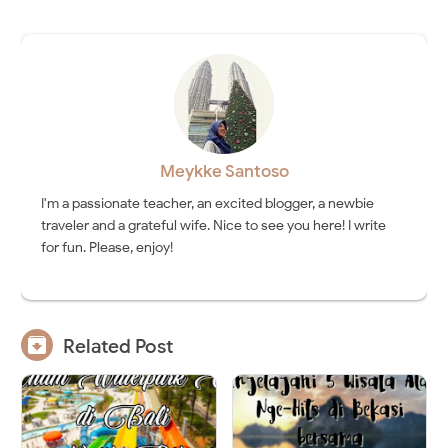
Meykke Santoso
I'm a passionate teacher, an excited blogger, a newbie
traveler and a grateful wife. Nice to see you here! I write
for fun. Please, enjoy!

Related Post