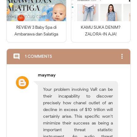
REVIEW 3 Baby Spa di
KAMU SUKA DENIM?
Ambarawa dan Salatiga
ZALORA-IN AJA!
more_vert
comment
1 COMMENTS
maymay
Your problem involving VaR can be
their incapability to discover
precisely how chanel outlet of an
decline in excess of $10 trillion will
certainly arise. This specific won't
minimize their success as being a
important threat statistic
instrument. An audio threat