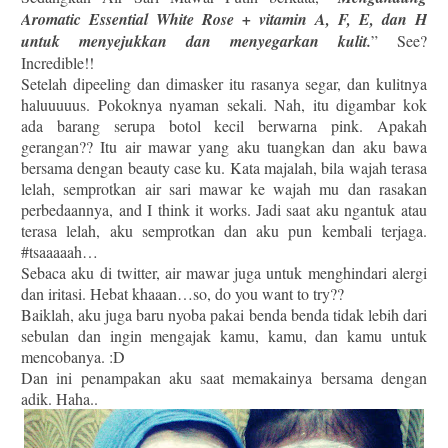
Aromatic Essential White Rose + vitamin A, F, E, dan H
untuk menyejukkan dan menyegarkan kulit.
” See?
Incredible!!
Setelah dipeeling dan dimasker itu rasanya segar, dan kulitnya
haluuuuus. Pokoknya nyaman sekali. Nah, itu digambar kok
ada barang serupa botol kecil berwarna pink. Apakah
gerangan?? Itu air mawar yang aku tuangkan dan aku bawa
bersama dengan beauty case ku. Kata majalah, bila wajah terasa
lelah, semprotkan air sari mawar ke wajah mu dan rasakan
perbedaannya, and I think it works. Jadi saat aku ngantuk atau
terasa lelah, aku semprotkan dan aku pun kembali terjaga.
#tsaaaaah…
Sebaca aku di twitter, air mawar juga untuk menghindari alergi
dan iritasi. Hebat khaaan…so, do you want to try??
Baiklah, aku juga baru nyoba pakai benda benda tidak lebih dari
sebulan dan ingin mengajak kamu, kamu, dan kamu untuk
mencobanya. :D
Dan ini penampakan aku saat memakainya bersama dengan
adik. Haha..