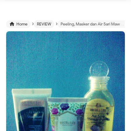
›
›

Home
REVIEW
Peeling, Masker dan Air Sari Mawar Putih Mustika Ratu