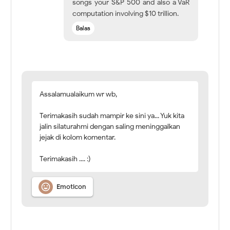
songs your S&P 500 and also a VaR
computation involving $10 trillion.
Balas
Assalamualaikum wr wb,
Terimakasih sudah mampir ke sini ya... Yuk kita
jalin silaturahmi dengan saling meninggalkan
jejak di kolom komentar.
Terimakasih .... :)

Emoticon