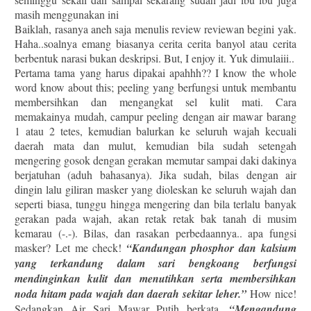
masih menggunakan ini
Baiklah, rasanya aneh saja menulis review reviewan begini yak.
Haha..soalnya emang biasanya cerita cerita banyol atau cerita
berbentuk narasi bukan deskripsi. But, I enjoy it. Yuk dimulaiii..
Pertama tama yang harus dipakai apahhh?? I know th
e whole
word know about this; peeling yang berfungsi untuk membantu
membersihkan dan mengangkat sel kulit mati. Cara
memakainya mudah, campur peeling dengan air mawar barang
1 atau 2 tetes, kemudian balurkan ke seluruh wajah kecuali
daerah mata dan mulut, kemudian bila sudah setengah
mengering gosok dengan gerakan memutar sampai daki dakinya
berjatuhan (aduh bahasanya). Jika sudah, bilas dengan air
dingin lalu giliran masker yang dioleskan ke seluruh wajah dan
seperti biasa, tunggu hingga mengering dan bila terlalu banyak
gerakan pada wajah, akan retak retak bak tanah di musim
kemarau (-.-). Bilas, dan rasakan perbedaannya.. apa fungsi
masker? Let me check!
“Kandungan phosphor dan kalsium
yang terkandung dalam sari bengkoang berfungsi
mendinginkan kulit dan menutihkan serta membersihkan
noda hitam pada wajah dan daerah sekitar leher.”
How nice!
Sedangkan Air Sari Mawar Putih berkata,
“Mengandung