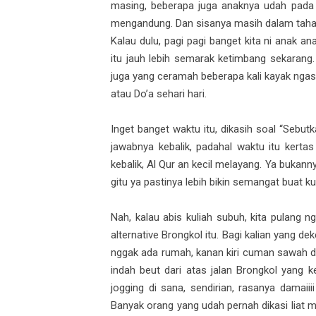
masing, beberapa juga anaknya udah pada 
mengandung. Dan sisanya masih dalam taha
Kalau dulu, pagi pagi banget kita ni anak an
itu jauh lebih semarak ketimbang sekarang.
juga yang ceramah beberapa kali kayak ngasi
atau Do’a sehari hari.
Inget banget waktu itu, dikasih soal “Sebutk
jawabnya kebalik, padahal waktu itu kertas
kebalik, Al Qur an kecil melayang. Ya bukan
gitu ya pastinya lebih bikin semangat buat 
Nah, kalau abis kuliah subuh, kita pulang n
alternative Brongkol itu. Bagi kalian yang d
nggak ada rumah, kanan kiri cuman sawah da
indah beut dari atas jalan Brongkol yang k
jogging di sana, sendirian, rasanya damaii
Banyak orang yang udah pernah dikasi liat m