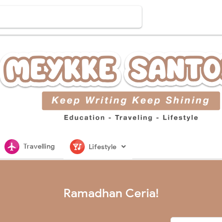
flightsmode
nightlife
Travelling
Lifestyle
Ramadhan Ceria!