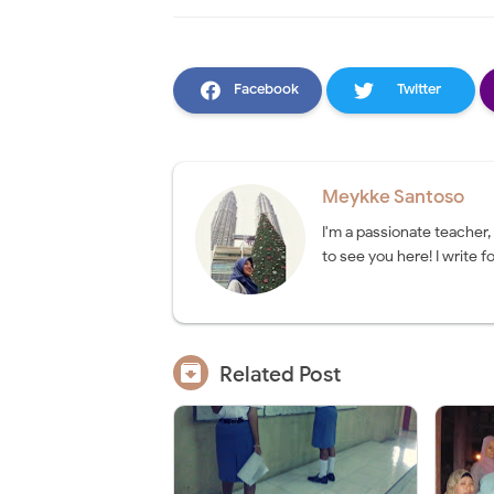
Facebook
Twitter
Meykke Santoso
I'm a passionate teacher,
to see you here! I write fo

Related Post