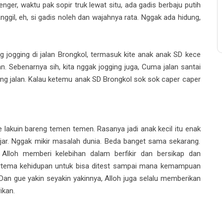
denger, waktu pak sopir truk lewat situ, ada gadis berbaju putih
anggil, eh, si gadis noleh dan wajahnya rata. Nggak ada hidung,
g jogging di jalan Brongkol, termasuk kite anak anak SD kece
 Sebenarnya sih, kita nggak jogging juga, Cuma jalan santai
jang jalan. Kalau ketemu anak SD Brongkol sok sok caper caper
 lakuin bareng temen temen. Rasanya jadi anak kecil itu enak
ar. Nggak mikir masalah dunia. Beda banget sama sekarang.
 Alloh memberi kelebihan dalam berfikir dan bersikap dan
bertema kehidupan untuk bisa ditest sampai mana kemampuan
 Dan gue yakin seyakin yakinnya, Alloh juga selalu memberikan
ikan.