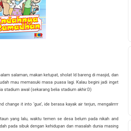
salam salaman, makan ketupat, sholat Id bareng di masjid, dan
g udah mau memasuki masa puasa lagi. Kalau begini jadi inget
a stadium awal (sekarang belia stadium akhir:D)
 change it into ‘gue’, ide berasa kayak air terjun, mengalirrrr
aun yang lalu, waktu temen se desa belum pada nikah and
udah pada sibuk dengan kehidupan dan masalah dunia masing