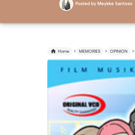
Posted by
Meykke Santoso
›
›
›

Home
MEMORIES
OPINION