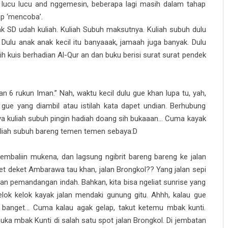
lucu lucu and nggemesin, beberapa lagi masih dalam tahap
p ‘mencoba’.
ak SD udah kuliah.
Kuliah Subuh maksutnya. Kuliah subuh dulu
 Dulu anak anak kecil itu banyaaak, jamaah juga banyak. Dulu
h kuis berhadian Al-Qur an dan buku berisi surat surat pendek
an 6 rukun Iman.” Nah, waktu kecil dulu gue khan lupa tu, yah,
 gue yang diambil atau istilah kata dapet undian. Berhubung
nya kuliah subuh pingin hadiah doang sih bukaaan... Cuma kayak
kuliah subuh bareng temen temen sebaya:D
gembaliin mukena, dan lagsung ngibrit bareng bareng ke jalan
eket deket Ambarawa tau khan, jalan Brongkol?? Yang jalan sepi
n pemandangan indah. Bahkan, kita bisa ngeliat sunrise yang
elok kelok kayak jalan mendaki gunung gitu. Ahhh, kalau gue
ii banget... Cuma kalau agak gelap, takut ketemu mbak kunti.
uka mbak Kunti di salah satu spot jalan Brongkol. Di jembatan