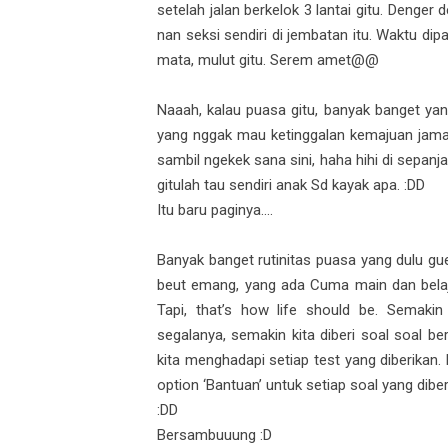
setelah jalan berkelok 3 lantai gitu. Denger 
nan seksi sendiri di jembatan itu. Waktu dip
mata, mulut gitu. Serem amet@@
Naaah, kalau puasa gitu, banyak banget yan
yang nggak mau ketinggalan kemajuan jaman.
sambil ngekek sana sini, haha hihi di sepan
gitulah tau sendiri anak Sd kayak apa. :DD
Itu baru paginya....
Banyak banget rutinitas puasa yang dulu gue
beut emang, yang ada Cuma main dan belaj
Tapi, that’s how life should be. Semakin
segalanya, semakin kita diberi soal soal 
kita menghadapi setiap test yang diberikan.
option ‘Bantuan’ untuk setiap soal yang diber
:DD
Bersambuuung :D