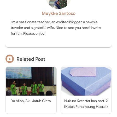
Meykke Santoso
I'm a passionate teacher, an excited blogger, a newbie
traveler and a grateful wife. Nice to see you here! I write
for fun. Please, enjoy!

Related Post
Ya Alloh, Aku Jatuh Cinta
Hukum Ketertarikan part. 2
(Kotak Penampung Hasrat)