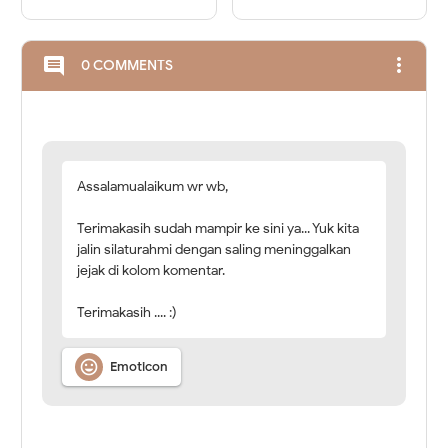
more_vert
comment
0 COMMENTS
Assalamualaikum wr wb,
Terimakasih sudah mampir ke sini ya... Yuk kita
jalin silaturahmi dengan saling meninggalkan
jejak di kolom komentar.
Terimakasih .... :)

Emoticon