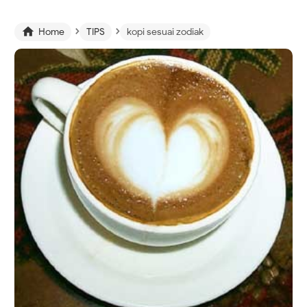
›
›

Home
TIPS
kopi sesuai zodiak