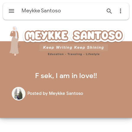

Meykke Santoso


F sek, I am in love!!
Posted by
Meykke Santoso