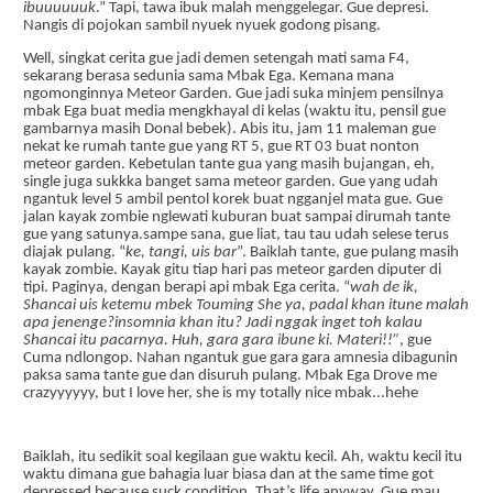
ibuuuuuuk
.” Tapi, tawa ibuk malah menggelegar. Gue depresi.
Nangis di pojokan sambil nyuek nyuek
godong pisang.
Well, singkat cerita gue jadi demen setengah mati sama F4,
sekarang berasa sedunia sama Mbak Ega. Kemana mana
ngomonginnya Meteor Garden. Gue jadi suka minjem pensilnya
mbak Ega buat media mengkhayal di kelas (waktu itu, pensil gue
gambarnya masih Donal bebek). Abis itu, jam 11 maleman gue
nekat ke rumah tante gue yang RT 5, gue RT 03 buat nonton
meteor garden. Kebetulan tante gua yang masih bujangan, eh,
single juga sukkka banget sama meteor garden. Gue yang udah
ngantuk level 5 ambil pentol korek buat ngganjel mata gue. Gue
jalan kayak zombie nglewati kuburan buat sampai dirumah tante
gue yang satunya.sampe sana, gue liat, tau tau udah selese terus
diajak pulang. “
ke, tangi, uis bar
”. Baiklah tante, gue pulang masih
kayak zombie. Kayak gitu tiap hari pas meteor garden diputer di
tipi. Paginya, dengan berapi api mbak Ega cerita. “
wah de ik,
Shancai uis ketemu mbek Touming She ya, padal khan itune malah
apa jenenge?insomnia khan itu? Jadi nggak inget toh kalau
Shancai itu pacarnya. Huh, gara gara ibune ki. Materi!!”
, gue
Cuma ndlongop. Nahan ngantuk gue gara gara amnesia dibagunin
paksa sama tante gue dan disuruh pulang. Mbak Ega Drove me
crazyyyyyy, but I love her, she is my totally nice mbak...hehe
Baiklah, itu sedikit soal kegilaan gue waktu kecil. Ah, waktu kecil itu
waktu dimana gue bahagia luar biasa dan at the same time got
depressed because suck condition. That’s life anyway. Gue mau