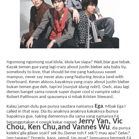
Ngomong ngomong soal idola, idola lue siapa? Wait,biar gue tebak.
Kayak temen gue yang lagi crazy about justin bieber ada baby by,
somebody to love, that should be me yang haduuuu sweet
mampus, never say never atau yang featuring Jessica Jarel with
Overboard. Keren abissss.kayaknya yang crazy about justin bieber
bukan temen gue deh, tapi ini (
nunjuk idung ndiri
). Owh, atau lagi
demen banget sama cowok super duper cool si vampire seksi
Robert Pattinson and spausenya si mbak Kristen Steward.
Ega
Kalau jaman dulu gue punya saudara namanya
. Mbak Ega I
called in that way. Dia itu anaknya anaknya kakaknya ibunya
bapaknya gue. Saking demennya dia sama yang namanya F4
Jerry Yan, Vic
beranggotakan
4 cowok kekar named
Chou, Ken Chu,and Vannes Wu
, dia punya
koleksi gila gilaan soal F sek itu.(bener toh F sek?) mau apa? Gelas?
jam tangan? Dosgrip, kaos, pensil, tas,mug? Semuanya bermerk F4