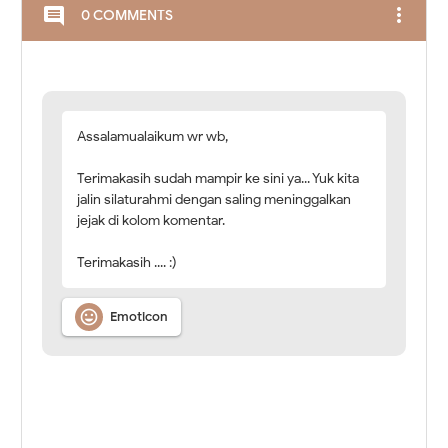
more_vert
comment
0 COMMENTS
Assalamualaikum wr wb,
Terimakasih sudah mampir ke sini ya... Yuk kita
jalin silaturahmi dengan saling meninggalkan
jejak di kolom komentar.
Terimakasih .... :)

Emoticon