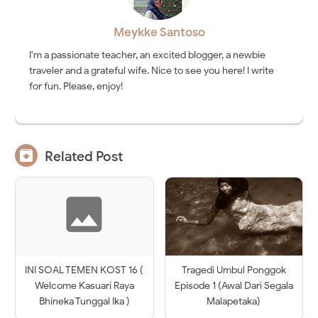
Meykke Santoso
I'm a passionate teacher, an excited blogger, a newbie
traveler and a grateful wife. Nice to see you here! I write
for fun. Please, enjoy!

Related Post
INI SOAL TEMEN KOST 16 (
Tragedi Umbul Ponggok
Welcome Kasuari Raya
Episode 1 (Awal Dari Segala
Bhineka Tunggal Ika )
Malapetaka)