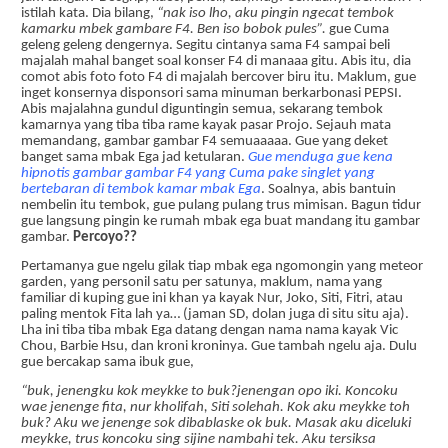
istilah kata. Dia bilang,
“nak iso lho, aku pingin ngecat tembok
kamarku mbek gambare F4. Ben iso bobok pules”.
gue Cuma
geleng geleng dengernya. Segitu cintanya sama F4 sampai beli
majalah mahal banget soal konser F4 di manaaa gitu. Abis itu, dia
comot abis foto foto F4 di majalah bercover biru itu. Maklum, gue
inget konsernya disponsori sama minuman berkarbonasi PEPSI.
Abis majalahna gundul diguntingin semua, sekarang tembok
kamarnya yang tiba tiba rame kayak pasar Projo. Sejauh mata
memandang, gambar gambar F4 semuaaaaa. Gue yang deket
banget sama mbak Ega jad ketularan.
Gue menduga gue kena
hipnotis gambar gambar F4 yang Cuma pake singlet yang
bertebaran di tembok kamar mbak Ega
. Soalnya, abis bantuin
nembelin itu tembok, gue pulang pulang trus mimisan. Bagun tidur
gue langsung pingin ke rumah mbak ega buat mandang itu gambar
gambar.
Percoyo??
Pertamanya gue ngelu gilak tiap mbak ega ngomongin yang meteor
garden, yang personil satu per satunya, maklum, nama yang
familiar di kuping gue ini khan ya kayak Nur, Joko, Siti, Fitri, atau
paling mentok Fita lah ya… (jaman SD, dolan juga di situ situ aja).
Lha ini tiba tiba mbak Ega datang dengan nama nama kayak Vic
Chou, Barbie Hsu, dan kroni kroninya. Gue tambah ngelu aja. Dulu
gue bercakap sama ibuk gue,
“buk, jenengku kok meykke to buk?jenengan opo iki. Koncoku
wae jenenge fita, nur kholifah, Siti solehah. Kok aku meykke toh
buk? Aku we jenenge sok dibablaske ok buk. Masak aku diceluki
meykke, trus koncoku sing sijine nambahi tek. Aku tersiksa