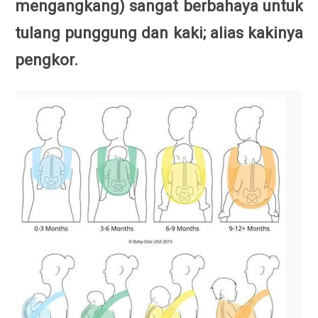
mengangkang) sangat berbahaya untuk
tulang punggung dan kaki; alias kakinya
pengkor.