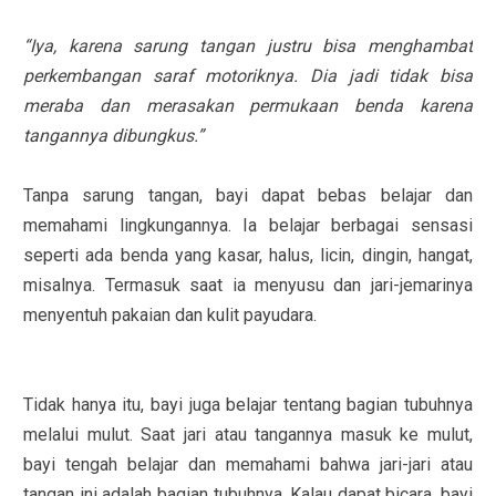
“Iya, karena sarung tangan justru bisa menghambat
perkembangan saraf motoriknya. Dia jadi tidak bisa
meraba dan merasakan permukaan benda karena
tangannya dibungkus.”
Tanpa sarung tangan, bayi dapat bebas belajar dan
memahami lingkungannya. Ia belajar berbagai sensasi
seperti ada benda yang kasar, halus, licin, dingin, hangat,
misalnya. Termasuk saat ia menyusu dan jari-jemarinya
menyentuh pakaian dan kulit payudara.
Tidak hanya itu, bayi juga belajar tentang bagian tubuhnya
melalui mulut. Saat jari atau tangannya masuk ke mulut,
bayi tengah belajar dan memahami bahwa jari-jari atau
tangan ini adalah bagian tubuhnya. Kalau dapat bicara, bayi