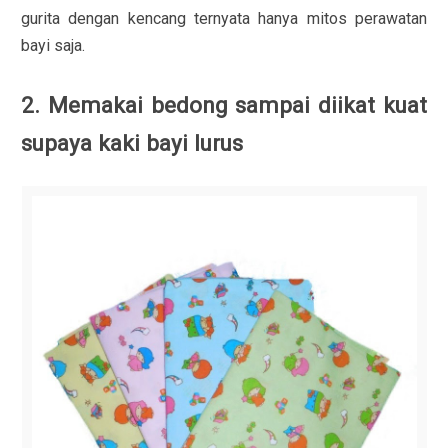
gurita dengan kencang ternyata hanya mitos perawatan
bayi saja.
2. Memakai bedong sampai diikat kuat
supaya kaki bayi lurus