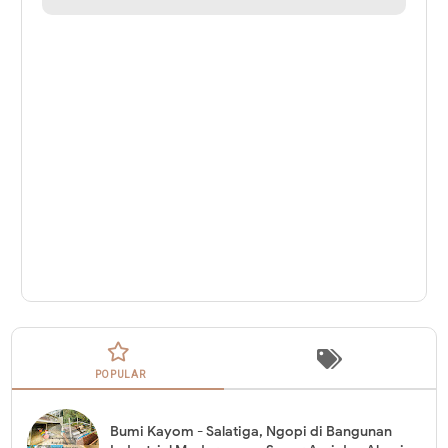
POPULAR
Bumi Kayom - Salatiga, Ngopi di Bangunan