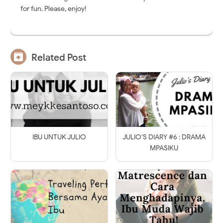
for fun. Please, enjoy!

Related Post
IBU UNTUK JULIO
JULIO’S DIARY #6 : DRAMA
MPASIKU