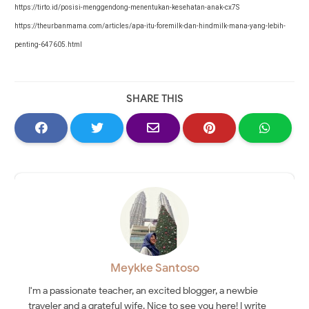
https://tirto.id/posisi-menggendong-menentukan-kesehatan-anak-cx7S
https://theurbanmama.com/articles/apa-itu-foremilk-dan-hindmilk-mana-yang-lebih-
penting-647605.html
SHARE THIS
Meykke Santoso
I'm a passionate teacher, an excited blogger, a newbie
traveler and a grateful wife. Nice to see you here! I write