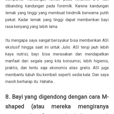
dibanding kandungan pada foremilk. Karena kandungan
lemak yang tinggi yang membuat hindmilk berwarna putih
pekat. Kadar lemak yang tinggi dapat memberikan bayi
rasa kenyang yang lebih lama.
Itu mengapa saya sangat bersyukur bisa memberikan ASI
ekslusif hingga saat ini untuk Julio. ASI teruji jauh lebih
kaya nutrisi; bayi bisa merasakan dan mendapatkan
manfaat dari segala yang kita konsumsi, lebih higienis,
praktis, dan tentu saja ekonomis alias gratis. ASI juga
membantu tubuh Ibu kembali seperti sedia kala. Dan saya
masih berharap itu. Hahaha...
8. Bayi yang digendong dengan cara M-
shaped (atau mereka mengiranya