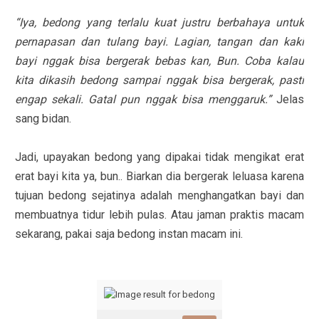
“Iya, bedong yang terlalu kuat justru berbahaya untuk
pernapasan dan tulang bayi. Lagian, tangan dan kaki
bayi nggak bisa bergerak bebas kan, Bun. Coba kalau
kita dikasih bedong sampai nggak bisa bergerak, pasti
engap sekali. Gatal pun nggak bisa menggaruk.”
Jelas
sang bidan.
Jadi, upayakan bedong yang dipakai tidak mengikat erat
erat bayi kita ya, bun.. Biarkan dia bergerak leluasa karena
tujuan bedong sejatinya adalah menghangatkan bayi dan
membuatnya tidur lebih pulas. Atau jaman praktis macam
sekarang, pakai saja bedong instan macam ini.