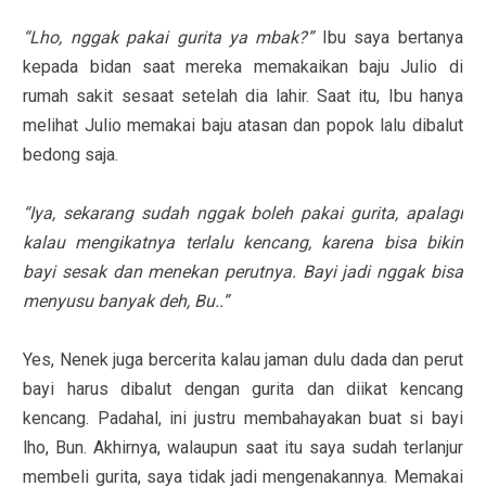
“Lho, nggak pakai gurita ya mbak?”
Ibu saya bertanya
kepada bidan saat mereka memakaikan baju Julio di
rumah sakit sesaat setelah dia lahir. Saat itu, Ibu hanya
melihat Julio memakai baju atasan dan popok lalu dibalut
bedong saja.
“Iya, sekarang sudah nggak boleh pakai gurita, apalagi
kalau mengikatnya terlalu kencang, karena bisa bikin
bayi sesak dan menekan perutnya. Bayi jadi nggak bisa
menyusu banyak deh, Bu..”
Yes, Nenek juga bercerita kalau jaman dulu dada dan perut
bayi harus dibalut dengan gurita dan diikat kencang
kencang. Padahal, ini justru membahayakan buat si bayi
lho, Bun. Akhirnya, walaupun saat itu saya sudah terlanjur
membeli gurita, saya tidak jadi mengenakannya. Memakai