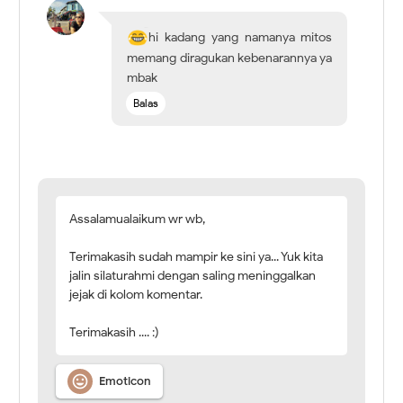
hi kadang yang namanya mitos
memang diragukan kebenarannya ya
mbak
Balas
Assalamualaikum wr wb,
Terimakasih sudah mampir ke sini ya... Yuk kita
jalin silaturahmi dengan saling meninggalkan
jejak di kolom komentar.
Terimakasih .... :)

Emoticon