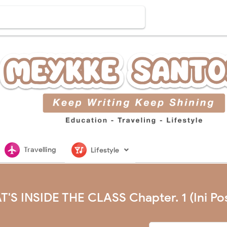
flightsmode
nightlife
Travelling
Lifestyle
'S INSIDE THE CLASS Chapter. 1 (Ini Pos