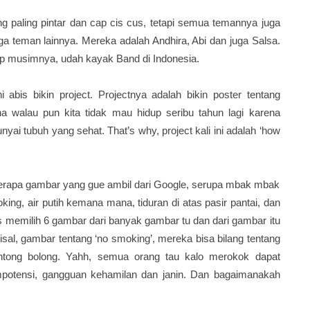
g paling pintar dan cap cis cus, tetapi semua temannya juga
iga teman lainnya. Mereka adalah Andhira, Abi dan juga Salsa.
ap musimnya, udah kayak Band di Indonesia.
bis bikin project. Projectnya adalah bikin poster tentang
 walau pun kita tidak mau hidup seribu tahun lagi karena
nyai tubuh yang sehat. That’s why, project kali ini adalah ‘how
rapa gambar yang gue ambil dari Google, serupa mbak mbak
ing, air putih kemana mana, tiduran di atas pasir pantai, dan
s memilih 6 gambar dari banyak gambar tu dan dari gambar itu
al, gambar tentang ‘no smoking’, mereka bisa bilang tentang
ntong bolong. Yahh, semua orang tau kalo merokok dapat
mpotensi, gangguan kehamilan dan janin. Dan bagaimanakah