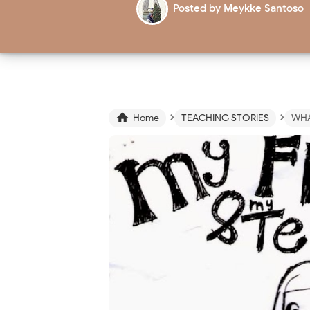
Posted by
Meykke Santoso
›
›

Home
TEACHING STORIES
WHAT