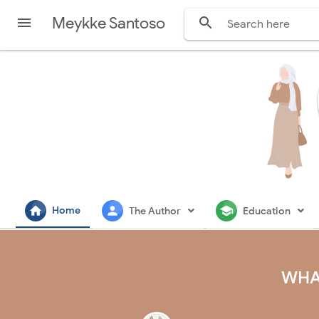
Meykke Santoso


home
person
school
Home
The Author
Education
WHAT