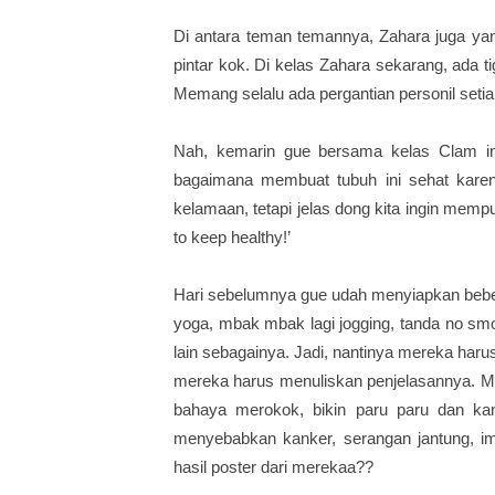
Di antara teman temannya, Zahara juga yan
pintar kok. Di kelas Zahara sekarang, ada t
Memang selalu ada pergantian personil seti
Nah, kemarin gue bersama kelas Clam ini a
bagaimana membuat tubuh ini sehat karena
kelamaan, tetapi jelas dong kita ingin mempu
to keep healthy!’
Hari sebelumnya gue udah menyiapkan bebe
yoga, mbak mbak lagi jogging, tanda no smok
lain sebagainya. Jadi, nantinya mereka haru
mereka harus menuliskan penjelasannya. Mis
bahaya merokok, bikin paru paru dan ka
menyebabkan kanker, serangan jantung, i
hasil poster dari merekaa??