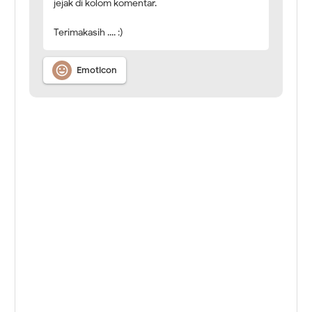
jejak di kolom komentar.
Terimakasih .... :)

Emoticon