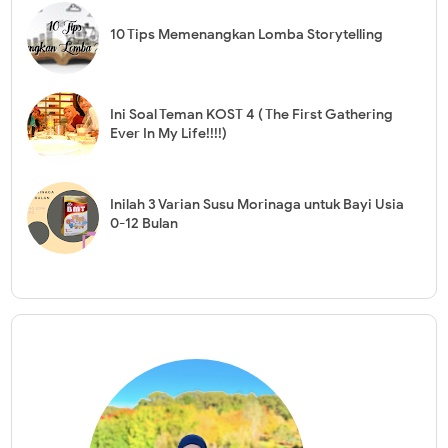
10 Tips Memenangkan Lomba Storytelling
Ini Soal Teman KOST 4 ( The First Gathering
Ever In My Life!!!!)
Inilah 3 Varian Susu Morinaga untuk Bayi Usia
0-12 Bulan