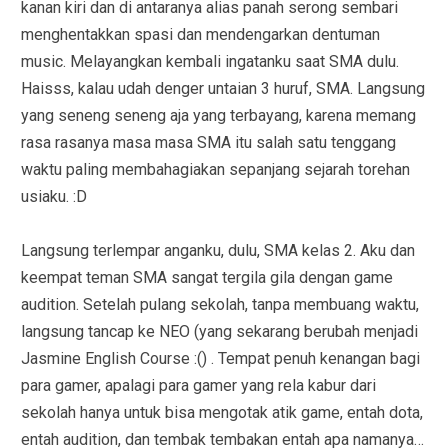
kanan kiri dan di antaranya alias panah serong sembari
menghentakkan spasi dan mendengarkan dentuman
music. Melayangkan kembali ingatanku saat SMA dulu.
Haisss, kalau udah denger untaian 3 huruf, SMA. Langsung
yang seneng seneng aja yang terbayang, karena memang
rasa rasanya masa masa SMA itu salah satu tenggang
waktu paling membahagiakan sepanjang sejarah torehan
usiaku. :D
Langsung terlempar anganku, dulu, SMA kelas 2. Aku dan
keempat teman SMA sangat tergila gila dengan game
audition. Setelah pulang sekolah, tanpa membuang waktu,
langsung tancap ke NEO (yang sekarang berubah menjadi
Jasmine English Course :() . Tempat penuh kenangan bagi
para gamer, apalagi para gamer yang rela kabur dari
sekolah hanya untuk bisa mengotak atik game, entah dota,
entah audition, dan tembak tembakan entah apa namanya…