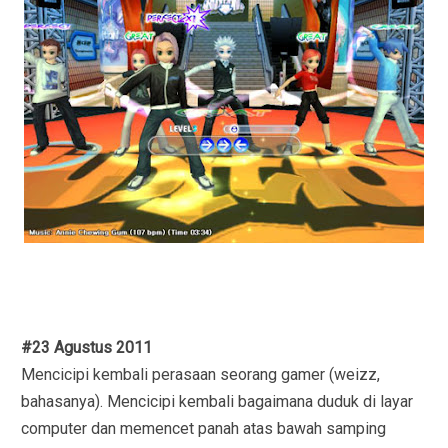
#23 Agustus 2011
Mencicipi kembali perasaan seorang gamer (weizz,
bahasanya). Mencicipi kembali bagaimana duduk di layar
computer dan memencet panah atas bawah samping