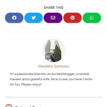
SHARE THIS
Meykke Santoso
I'm a passionate teacher, an excited blogger, a newbie
traveler and a grateful wife. Nice to see you here! I write
for fun. Please, enjoy!