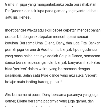
Game ini juga yang mengantarkanku pada persahabatan
PinQueenz dan tak lupa pada gamer yang nyantol di hati
satu ini. Hehee..
Inget banget waktu adu skill cepet cepetan mencet panah
sesuai bit dengan ketepatan mencet spasi sesuai
ketukan. Bersama Uma, Ellena, Dany, dan juga Fita. Bahkan
pernah juga karena di Audition itu banyak tipe ngedance,
yang mana salah satunya adalah Couple Dance, semacam
dansa bersama pasangan dan banyak banyakan hati kalau
bisa ‘perfect’ dalam waktu yang bersamaan dengan
pasangan. Salah satu type dance yang aku suka. Seperti
belajar main insting bareng pacar!!
Aku bersama si pacar, Dany bersama pacarnya yang juga
gamer, Ellena bersama pacarnya yang juga gamer, dan