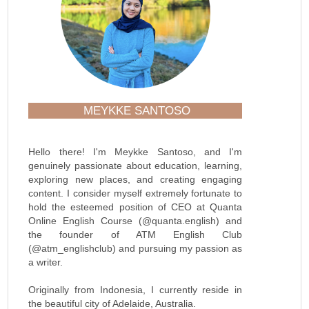
MEYKKE SANTOSO
Hello there! I'm Meykke Santoso, and I'm
genuinely passionate about education, learning,
exploring new places, and creating engaging
content. I consider myself extremely fortunate to
hold the esteemed position of CEO at Quanta
Online English Course (@quanta.english) and
the founder of ATM English Club
(@atm_englishclub) and pursuing my passion as
a writer.
Originally from Indonesia, I currently reside in
the beautiful city of Adelaide, Australia.