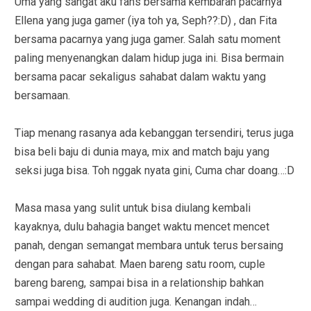
Uma yang sangat aku fans bersama kembaran pacarnya
Ellena yang juga gamer (iya toh ya, Seph??:D) , dan Fita
bersama pacarnya yang juga gamer. Salah satu moment
paling menyenangkan dalam hidup juga ini. Bisa bermain
bersama pacar sekaligus sahabat dalam waktu yang
bersamaan.
Tiap menang rasanya ada kebanggan tersendiri, terus juga
bisa beli baju di dunia maya, mix and match baju yang
seksi juga bisa. Toh nggak nyata gini, Cuma char doang…:D
Masa masa yang sulit untuk bisa diulang kembali
kayaknya, dulu bahagia banget waktu mencet mencet
panah, dengan semangat membara untuk terus bersaing
dengan para sahabat. Maen bareng satu room, cuple
bareng bareng, sampai bisa in a relationship bahkan
sampai wedding di audition juga. Kenangan indah…