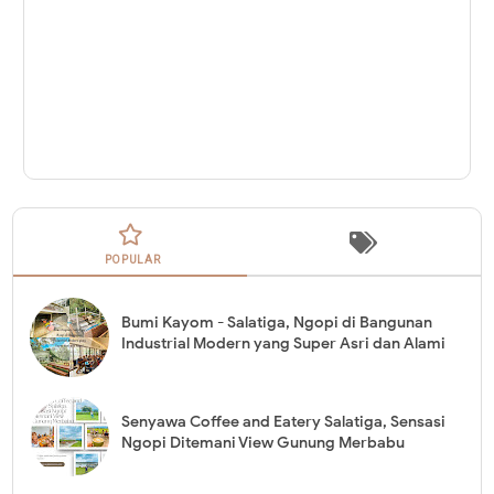
POPULAR
Bumi Kayom - Salatiga, Ngopi di Bangunan
Industrial Modern yang Super Asri dan Alami
Senyawa Coffee and Eatery Salatiga, Sensasi
Ngopi Ditemani View Gunung Merbabu