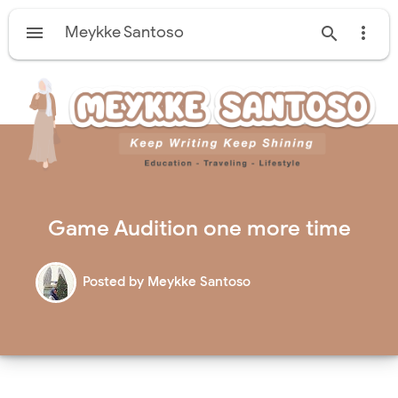

Meykke Santoso


Game Audition one more time
Posted by
Meykke Santoso