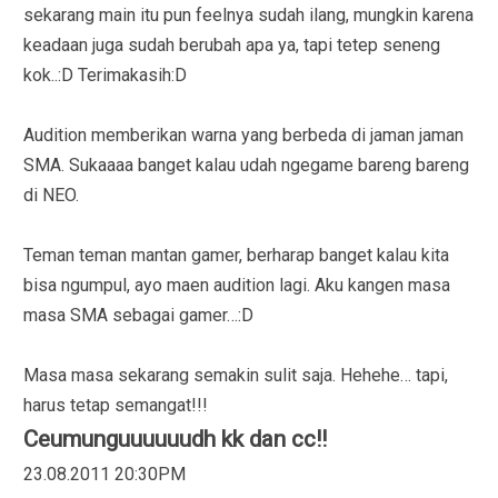
sekarang main itu pun feelnya sudah ilang, mungkin karena
keadaan juga sudah berubah apa ya, tapi tetep seneng
kok..:D Terimakasih:D
Audition memberikan warna yang berbeda di jaman jaman
SMA. Sukaaaa banget kalau udah ngegame bareng bareng
di NEO.
Teman teman mantan gamer, berharap banget kalau kita
bisa ngumpul, ayo maen audition lagi. Aku kangen masa
masa SMA sebagai gamer…:D
Masa masa sekarang semakin sulit saja. Hehehe… tapi,
harus tetap semangat!!!
Ceumunguuuuuudh kk dan cc!!
23.08.2011 20:30PM