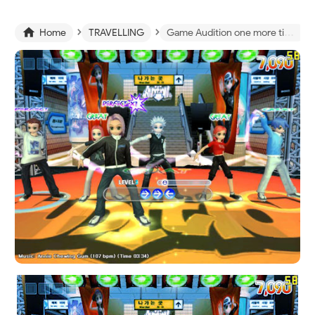
›
›

Home
TRAVELLING
Game Audition one more time